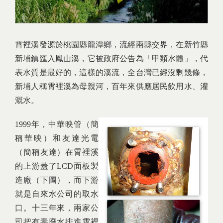
霄裡溪發源於桃園縣龍潭鄉，流經兩縣交界，在新竹縣
新埔鎮匯入鳳山溪，它被政府公告為「甲類水體」，代
表水質是最好的，這樣的溪流，全台灣已經沒剩幾條，
新埔人稱霄裡溪為母親河，百年來供應居民飲用水、灌
溉水。
1999年，中華映管（簡
稱華映）和友達光電
（簡稱友達）在霄裡溪
的上游蓋了LCD面板製
造廠（下圖），而下游
就是自來水公司的取水
口。十三年來，兩家公
司把有毒廢水排進霄裡