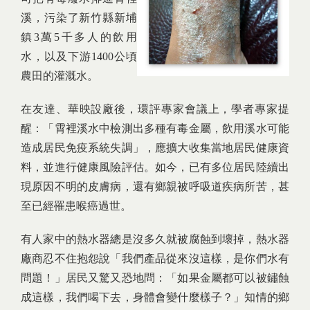
溪，污染了新竹縣新埔
鎮3萬5千多人的飲用
水，以及下游1400公頃
農田的灌溉水。
在友達、華映設廠後，環評專家會議上，學者專家提
醒：「霄裡溪水中檢測出多種有毒金屬，飲用溪水可能
造成居民免疫系統失調」，應擴大收集當地居民健康資
料，並進行健康風險評估。如今，已有多位居民陸續出
現原因不明的皮膚病，還有鄉親被呼吸道疾病所苦，甚
至已經罹患喉癌過世。
有人家中的熱水器總是沒多久就被腐蝕到壞掉，熱水器
廠商忍不住抱怨說「我們產品從來沒這樣，是你們水有
問題！」居民又驚又恐地問：「如果金屬都可以被鏽蝕
成這樣，我們喝下去，身體會變什麼樣子？」知情的鄉