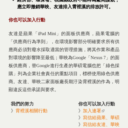
應立即撤銷華映、友達排入霄裡溪的排放許可。
你也可以加入行動
友達是蘋果「iPad Mini」的面板供應商，蘋果電腦的
「供應商行為準則」，在環境影響部分明確要求所有供
應商必須對廢水採取適當的管理措施，將其作業和產品
對環境的影響降至最低；華映為Google「Nexus 7」的面
板供應商，替Google進行生產的華碩電腦也把「綠色採
購」列為企業社會責任的重點項目，標榜使用綠色供應
商。友達、華映二家面板廠長期汙染霄裡溪的作為，明
顯違反這些承諾與要求。
我們的努力
你也可以加入行動
》
霄裡溪相關行動
》
加入連署
(link is
》
寫信給蘋果、華碩
external)
》
寫信給友達、華映