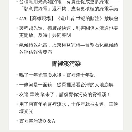
台積電用光高雄的電，有責任促成更多綠電——
「願意買綠電」還不夠，應有更積極的綠電承諾
4/26【高雄現場】《造山者-世紀的賭注》放映會
製程越先進、擴廠越快速，利害關係人溝通也要
更開放、及時｜共同聲明
氣候績效死當，股東權益完蛋—台塑石化氣候績
效評估報告發布
霄裡溪污染
喝了十年光電廢水後－霄裡溪十年記
一條河是一面鏡－從霄裡溪看台灣的人地崩解
友達 華映 業未了，請復育你污染的霄裡溪！
用了兩百年的霄裡溪水，十多年就被友達、華映
壞光光
霄裡溪污染Q & A