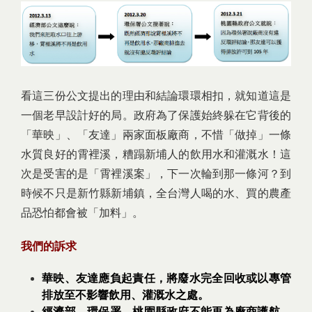
看這三份公文提出的理由和結論環環相扣，就知道這是
一個老早設計好的局。政府為了保護始終躲在它背後的
「華映」、「友達」兩家面板廠商，不惜「做掉」一條
水質良好的霄裡溪，糟蹋新埔人的飲用水和灌溉水！這
次是受害的是「霄裡溪案」，下一次輪到那一條河？到
時候不只是新竹縣新埔鎮，全台灣人喝的水、買的農產
品恐怕都會被「加料」。
我們的訴求
華映、友達應負起責任，將廢水完全回收或以專管
排放至不影響飲用、灌溉水之處。
經濟部、環保署、桃園縣政府不能再為廠商護航，