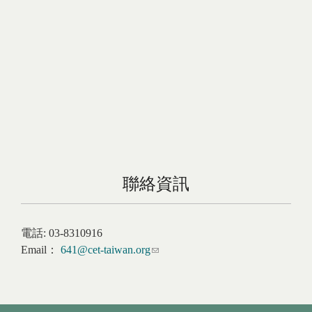
聯絡資訊
電話:
03-8310916
Email：
641@cet-taiwan.org
(link sends e-mail)