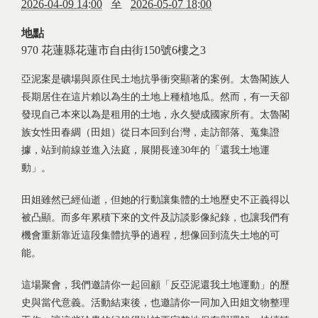
2026-04-09 14:00
至
2026-05-07 18:00
地點
970
花蓮縣
花蓮市
自由街150號6樓之3
亞泥案是礦場與原住民土地抗爭衝突顯著的案例。太魯閣族人
長期居住在這片賴以為生的土地上種植地瓜。然而，有一天卻
發現自己本來以為是租用的土地，永久變成國家所有。太魯閣
族女性田春綢（田姐）從日本回到台灣，走訪部落、蒐集證
據，站到前線並進入法庭，展開長達30年的「還我土地運
動」。
田姐雖然已經仙逝，但她的行動讓集體的土地歷史不正義得以
被凸顯。而多年累積下來的文件及訪談影像紀錄，也讓我們有
機會重新靠近這段集體抗爭的過程，想像回到流失土地的可
能。
這場聚會，我們邀請你一起回顧「反亞泥還我土地運動」的歷
史與當代意義。活動結束後，也邀請你一同加入田姐文物整理