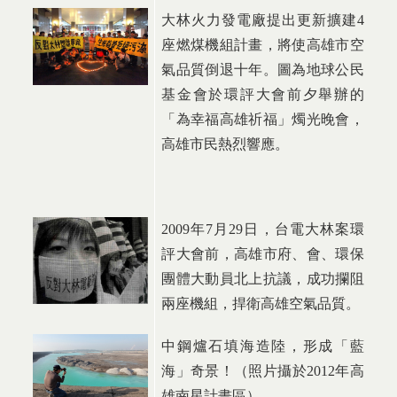
大林火力發電廠提出更新擴建
4
座燃煤機組計畫，將使高雄市空
氣品質倒退十年。圖為地球公民
基金會於環評大會前夕舉辦的
「為幸福高雄祈福」燭光晚會，
高雄市民熱烈響應。
2009
年
7
月
29
日
，台電大林案環
評大會前，高雄市府、會、環保
團體大動員北上抗議，成功攔阻
兩座機組，捍衛高雄空氣品質。
中鋼爐石填海造陸，形成「藍
海」奇景！（照片攝於
2012
年高
雄南星計畫區）