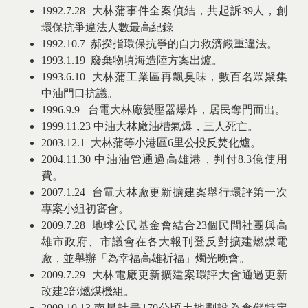
1992.7.28 大林蒲事件全案偵結，共起訴39人，創
環保抗爭違法人數最高紀錄
1992.10.7 郝揆指環保抗爭的自力救濟嚴重違法。
1993.1.19 廢棄物填海造陸方案出爐。
1993.6.10 大林蒲工業區再飄臭味，數百名眾聚集
中油門口抗議。
1996.9.9 台電大林廠變壓器爆炸，居民奪門而出。
1999.11.23 中油大林廠油槽氣爆，三人死亡。
2003.12.1 大林蒲等小港區6里公投反焚化爐。
2004.11.30 中油油管通過高雄港，判付8.3億使用
費。
2007.1.24 台電大林廠更新擴建案舉行環評第一次
專案小組初審會。
2009.7.28 地球公民基金會結合23個民間社團與高
雄市政府、市議會在各大報刊登反對擴建燃煤電
廠，並舉辦「為幸福高雄祈福」燭光晚會。
2009.7.29 大林電廠更新擴建案環評大會通過更新
改建2部燃煤機組。
2009.10.13 南星計畫170公頃土地劃設為倉儲特定