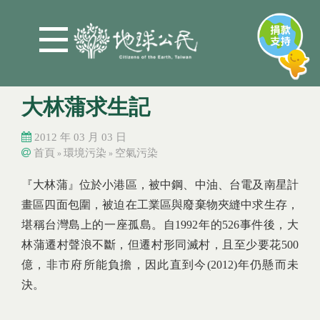
Jump to Main content
Jump to Navigation
大林蒲求生記
2012 年 03 月 03 日
首頁
環境污染
空氣污染
»
»
您在這裡
您在這裡
『大林蒲』位於小港區，被中鋼、中油、台電及南星計
畫區四面包圍，被迫在工業區與廢棄物夾縫中求生存，
堪稱台灣島上的一座孤島。自
1992
年的
526
事件後，大
林蒲遷村聲浪不斷，但遷村形同滅村，且至少要花
500
億，非市府所能負擔，因此直到今
(2012)
年仍懸而未
決。