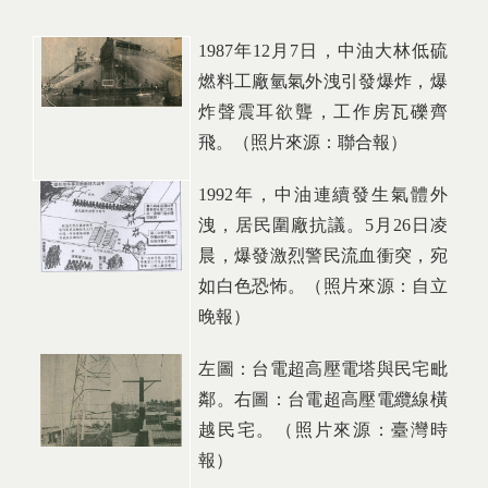
1987
年
12
月
7
日
，中油大林低硫
燃料工廠氫氣外洩引發爆炸，爆
炸聲震耳欲聾，工作房瓦礫齊
飛。（照片來源：聯合報）
1992
年，中油連續發生氣體外
洩，居民圍廠抗議。
5
月
26
日
凌
晨，爆發激烈警民流血衝突，宛
如白色恐怖。（照片來源：自立
晚報）
左圖：台電超高壓電塔與民宅毗
鄰。右圖：台電超高壓電纜線橫
越民宅。（照片來源：臺灣時
報）