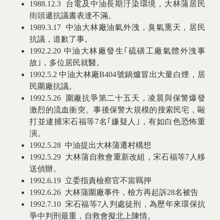
1988.12.3 台電及中油長期汙染環境，大林蒲居民
街頭遞抗議書表達不滿。
1989.3.17 中油大林廠油氣外洩，臭氣熏天，居民
抗議，道歉了事。
1992.2.20 中油大林廠發生｢硫磺工廠氣體外洩事
故｣，多位居民就醫。
1992.5.2 中油大林廠B404號鍋爐冒出大量白煙，居
民圍廠抗議。
1992.5.26 圍廠抗爭第二十五天，凌晨與保警爆發
激烈的流血衝突。事後保警大規模的搜索民宅，毆
打並逮捕宋石福等7名｢嫌疑人｣，有如白色恐怖重
演。
1992.5.28 中油提出大林蒲遷村構想
1992.5.29 大林蒲自救會重新改組，宋石福等7人移
送偵辦。
1992.6.19 立委指責檢察官不當羈押
1992.6.26 大林蒲圍廠事件，檢方再起訴28名被告
1992.7.10 宋石福等7人判處徒刑，為歷年來環保抗
爭中判刑最重，自救會擬北上陳情。