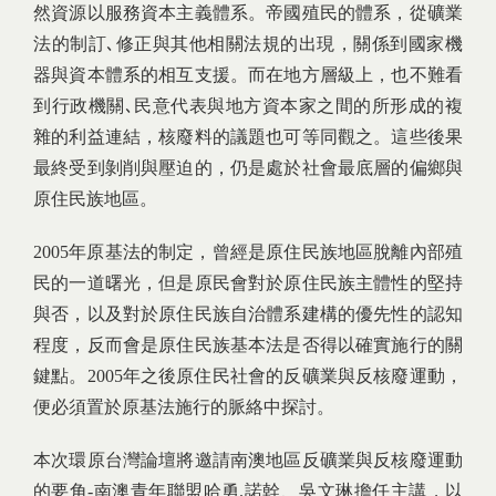
然資源以服務資本主義體系。帝國殖民的體系，從礦業
法的制訂､修正與其他相關法規的出現，關係到國家機
器與資本體系的相互支援。而在地方層級上，也不難看
到行政機關､民意代表與地方資本家之間的所形成的複
雜的利益連結，核廢料的議題也可等同觀之。這些後果
最終受到剝削與壓迫的，仍是處於社會最底層的偏鄉與
原住民族地區。
2005年原基法的制定，曾經是原住民族地區脫離內部殖
民的一道曙光，但是原民會對於原住民族主體性的堅持
與否，以及對於原住民族自治體系建構的優先性的認知
程度，反而會是原住民族基本法是否得以確實施行的關
鍵點。2005年之後原住民社會的反礦業與反核廢運動，
便必須置於原基法施行的脈絡中探討。
本次環原台灣論壇將邀請南澳地區反礦業與反核廢運動
的要角-南澳青年聯盟哈勇.諾幹、吳文琳擔任主講，以