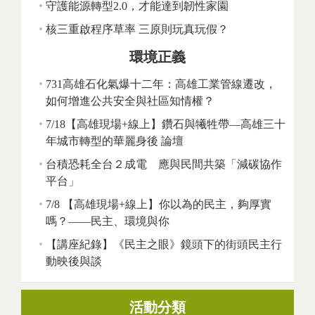
守護能源轉型2.0，才能達到韌性家園
核三重啟程序草率 三原則玩真玩假？
環境正義
731高雄石化氣爆十二年：高雄工業管線遷改，
如何增進公共安全與社區知情權？
7/18【高雄現場+線上】鑽石與犧牲帶—高雄三十
年城市轉型的華麗身後 論壇
台積恐耗全台２成電 應與民間共築「減碳協作
平台」
7/8 【高雄現場+線上】你以為的民主，夠厚實
嗎？——民主、環境與你
【講座紀錄】《民主之眼》鏡頭下的街頭民主行
動映後與談
活動分類