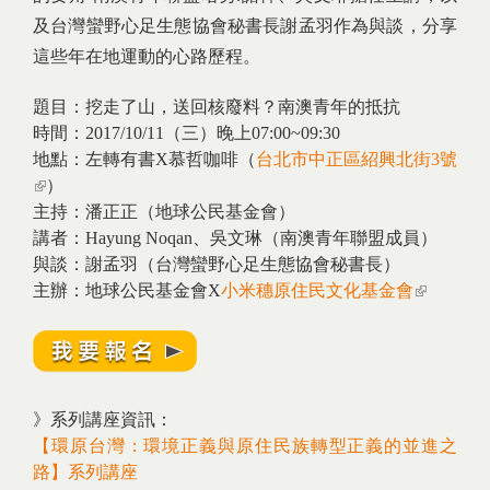
及台灣蠻野心足生態協會秘書長謝孟羽作為與談，分享
這些年在地運動的心路歷程。
題目：挖走了山，送回核廢料？南澳青年的抵抗
時間：2017/10/11（三）晚上07:00~09:30
地點：左轉有書X慕哲咖啡（
台北市中正區紹興北街3號
(link is external)
）
主持：潘正正（地球公民基金會）
講者：Hayung Noqan、吳文琳（南澳青年聯盟成員）
與談：謝孟羽（台灣蠻野心足生態協會秘書長）
主辦：地球公民基金會X
小米穗原住民文化基金會
(link is
external)
》系列講座資訊：
【環原台灣：環境正義與原住民族轉型正義的並進之
路】系列講座