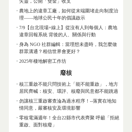
失靈，公開「雙金」收支
農地上的違章工廠，如何從末端圍堵走向制度治
理——地球公民十年的倡議啟示
7/9【台北現場+線上】從沒有人到每個人：農地
違章回報系統 背後的人、關係與行動
身為 NGO 社群編輯：當理想未盡時，我怎麼做
群眾溝通？相信世界會更好？
2025年棲地解密工作坊
廢核
核三重啟不能只問技術上「能不能重啟」，地方
居民齊喊：核安、環評、核廢與民意都不能跳過
勿讓核三重啟審查淪為過水程序！--落實在地知
情同意，嚴審核安及環境影響
零核電滿週年！全台22縣市代表齊聚 呼籲「拒絕
重啟、面對核廢」