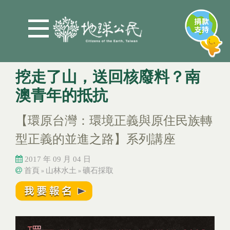
Jump to Main content
Jump to Navigation
挖走了山，送回核廢料？南
澳青年的抵抗
【環原台灣：環境正義與原住民族轉
型正義的並進之路】系列講座
2017 年 09 月 04 日
首頁
山林水土
礦石採取
»
»
您在這裡
您在這裡