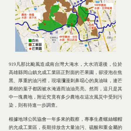
919凡那比颱風造成南台灣大淹水，大水消退後，位於
高雄縣岡山鎮允成工業區正對面的芒果園，卻浸泡在焦
黑、厚重的油污裡，現場瀰漫刺鼻噁心的臭油味，連芒
果樹的葉子都因被水淹過而油油亮亮。然而，這只是其
中一塊農地，附近究竟有多少農地在這次風災中受到污
染，則有待進一步調查。
根據地球公民協會一年多來的觀察，專事生產螺絲螺帽
的允成工業區，長期排放含大量油污、硫酸和重金屬的