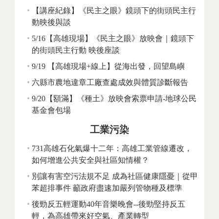
【講座紀錄】《民主之眼》鏡頭下的街頭民主行
動映後與談
5/16【高雄現場】《民主之眼》放映會｜鏡頭下
的街頭民主行動 映後座談
9/19 【高雄現場+線上】從海出發，回望島嶼
六縣市農地違章工廠查處成效與體質診斷報告
9/20【額滿】《種土》放映會索票申請-地球公民
基金會包場
工業污染
731高雄石化氣爆十二年：高雄工業管線遷改，
如何增進公共安全與社區知情權？
別讓有害空污法規不足 成為社區健康隱憂｜從甲
苯超排事件 籲政府盡速加嚴列管物種及標準
後勁反五輕運動40年音樂晚會--後勁堅持反五
輕，為高雄帶來好空氣、產業轉型