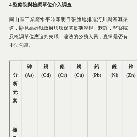
4.
監察院與檢調單位介入調查
岡山區工業廢水平時即明目張膽地排進河川與灌溉渠
道，顯見高雄縣政府與環保署長期漠視、默許，監察院
及檢調單位應追究失職、違法的公務人員，查緝是否有
不法勾當。
砷
鎘
鉻
銅
鉛
鎳
鋅
分
(As)
(Cd)
(Cr)
(Cu)
(Pb)
(Ni)
(Zn)
析
元
素
樣