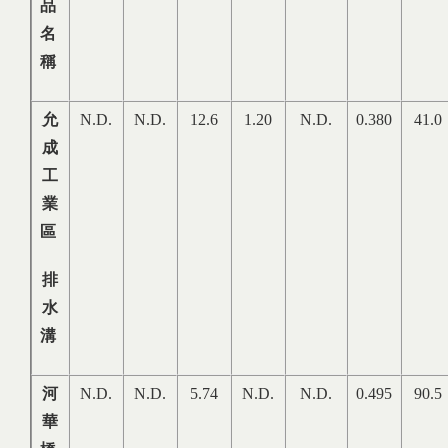
品
名
稱
允
N.D.
N.D.
12.6
1.20
N.D.
0.380
41.0
成
工
業
區
排
水
溝
河
N.D.
N.D.
5.74
N.D.
N.D.
0.495
90.5
華