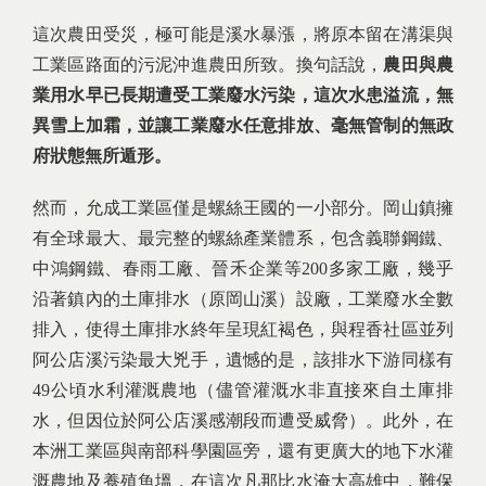
這次農田受災，極可能是溪水暴漲，將原本留在溝渠與
工業區路面的污泥沖進農田所致。換句話說，
農田與農
業用水早已長期遭受工業廢水污染，這次水患溢流，無
異雪上加霜，並讓工業廢水任意排放、毫無管制的無政
府狀態無所遁形。
然而，允成工業區僅是螺絲王國的一小部分。岡山鎮擁
有全球最大、最完整的螺絲產業體系，包含義聯鋼鐵、
中鴻鋼鐵、春雨工廠、晉禾企業等200多家工廠，幾乎
沿著鎮內的土庫排水（原岡山溪）設廠，工業廢水全數
排入，使得土庫排水終年呈現紅褐色，與程香社區並列
阿公店溪污染最大兇手，遺憾的是，該排水下游同樣有
49公頃水利灌溉農地（儘管灌溉水非直接來自土庫排
水，但因位於阿公店溪感潮段而遭受威脅）。此外，在
本洲工業區與南部科學園區旁，還有更廣大的地下水灌
溉農地及養殖魚塭，在這次凡那比水淹大高雄中，難保