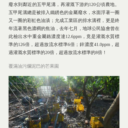
廢水到鄰近的五甲尾溝，再灌溉下游約120公頃農地。
五甲尾溝總是被排入鐵銹色的金屬廢水，水面浮著一圈
又一圈的彩虹色油漬；允成工業區的排水溝裡，更是終
年流著黑色濃稠的焦油，去年七月，地球公民協會曾在
此檢出水中重金屬鉻濃度達12.6ppm，竟是灌溉水質標
準的126倍，超過放流水標準6倍；鋅濃度41.0ppm，超
過灌溉水質標準的20倍，超過放流水標準的8倍！
覆滿油污爛泥巴的芒果園