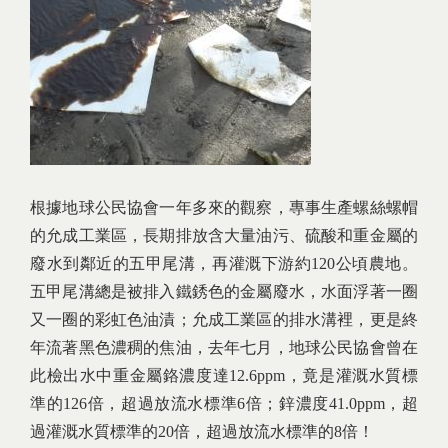
根據地球公民協會一年多來的觀察，專事生產螺絲螺帽
的允成工業區，長期排放含大量油污、硫酸和重金屬的
廢水到鄰近的五甲尾溝，再灌溉下游約120公頃農地。
五甲尾溝總是被排入鐵銹色的金屬廢水，水面浮著一圈
又一圈的彩虹色油漬；允成工業區的排水溝裡，更是終
年流著黑色濃稠的焦油，去年七月，地球公民協會曾在
此檢出水中重金屬鉻濃度達12.6ppm，竟是灌溉水質標
準的126倍，超過放流水標準6倍；鋅濃度41.0ppm，超
過灌溉水質標準的20倍，超過放流水標準的8倍！