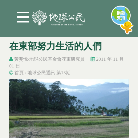
Jump to Main content
Jump to Navigation
在東部努力生活的人們
黃斐悅/地球公民基金會花東研究員
2011 年 11 月
01 日
首頁
地球公民通訊 第13期
»
您在這裡
您在這裡