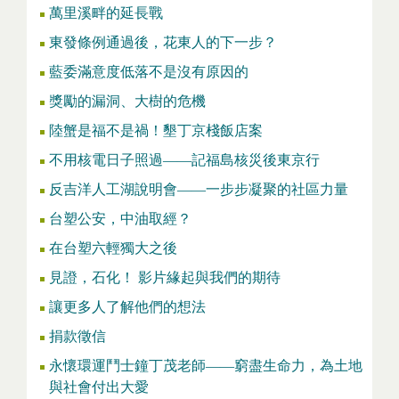
萬里溪畔的延長戰
東發條例通過後，花東人的下一步？
藍委滿意度低落不是沒有原因的
獎勵的漏洞、大樹的危機
陸蟹是福不是禍！墾丁京棧飯店案
不用核電日子照過——記福島核災後東京行
反吉洋人工湖說明會——一步步凝聚的社區力量
台塑公安，中油取經？
在台塑六輕獨大之後
見證，石化！ 影片緣起與我們的期待
讓更多人了解他們的想法
捐款徵信
永懷環運鬥士鐘丁茂老師——窮盡生命力，為土地
與社會付出大愛