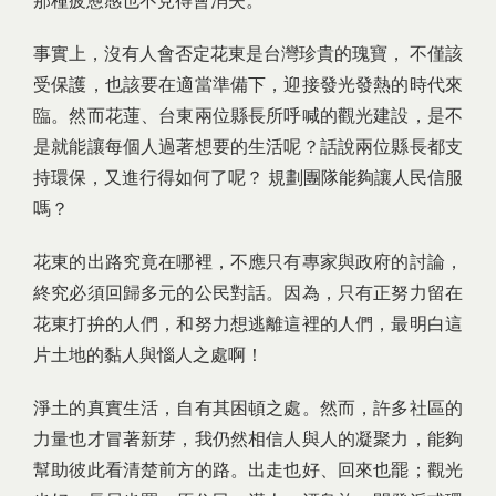
那種疲憊感也不見得會消失。
事實上，沒有人會否定花東是台灣珍貴的瑰寶， 不僅該
受保護，也該要在適當準備下，迎接發光發熱的時代來
臨。然而花蓮、台東兩位縣長所呼喊的觀光建設，是不
是就能讓每個人過著想要的生活呢？話說兩位縣長都支
持環保，又進行得如何了呢？ 規劃團隊能夠讓人民信服
嗎？
花東的出路究竟在哪裡，不應只有專家與政府的討論，
終究必須回歸多元的公民對話。因為，只有正努力留在
花東打拚的人們，和努力想逃離這裡的人們，最明白這
片土地的黏人與惱人之處啊！
淨土的真實生活，自有其困頓之處。然而，許多社區的
力量也才冒著新芽，我仍然相信人與人的凝聚力，能夠
幫助彼此看清楚前方的路。出走也好、回來也罷；觀光