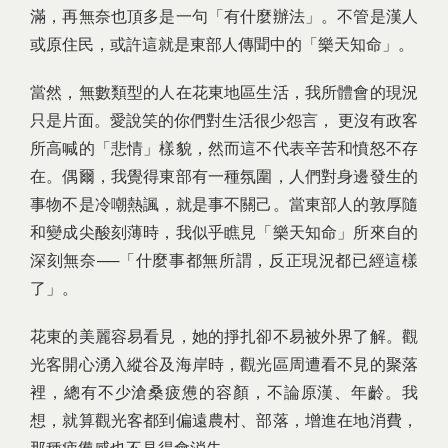
滿，再無奈也頂多是一句「有什麼辦法」。不管是漢人
或原住民，或許這就是東部人傳聞中的「樂天知命」。
當然，無數類型的人在花東地區生活，我所體會的現況
只是片面。愛說笑的你們對生活很少怨言， 更沒有政客
所高喊的「悲情」樣貌，然而這不代表辛苦和憤怒不存
在。偶爾，我覺得東部有一種氛圍，人們對身邊發生的
事物不是冷嘲熱諷，就是事不關己。當東部人的敦厚隨
和變成尖酸刻薄時，我似乎瞧見「樂天知命」所來自的
深刻無奈──「什麼事都無所謂，反正現況都已經這樣
了」。
花東的美麗容易看見，她的掙扎卻不易被外界了解。觀
光客開心湧入縱谷及海岸時，觀光區周遭看不見的聚落
裡，總有不少滄桑疲憊的容顏，不論原漢、年齡。我
想，就算觀光客都到偏遠農村、部落，增進在地消費，