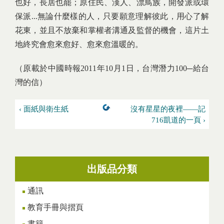
也好，長居也罷；原住民、漢人、漂鳥族，開發派或環
保派...無論什麼樣的人，只要願意理解彼此，用心了解
花東，並且不放棄和掌權者溝通及監督的機會，這片土
地終究會愈來愈好、愈來愈溫暖的。
（原載於中國時報2011年10月1日，台灣潛力100─給台
灣的信）
‹ 面紙與衛生紙
沒有星星的夜裡——記
716凱道的一頁 ›
出版品分類
通訊
教育手冊與摺頁
書籍