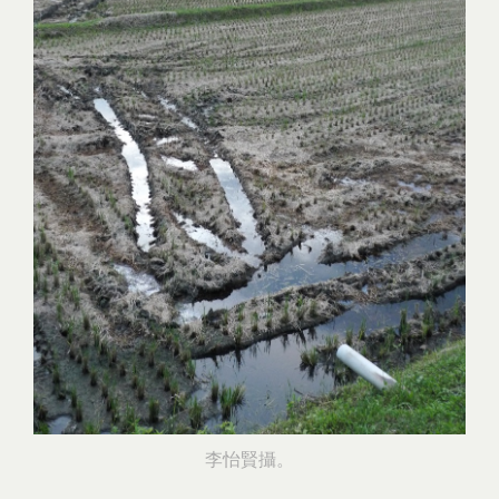
李怡賢攝。