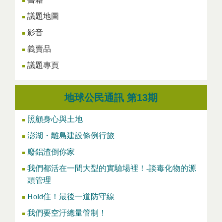
議題地圖
影音
義賣品
議題專頁
地球公民通訊 第13期
照顧身心與土地
澎湖・離島建設條例行旅
廢鋁渣倒你家
我們都活在一間大型的實驗場裡！-談毒化物的源
頭管理
Hold住！最後一道防守線
我們要空汙總量管制！