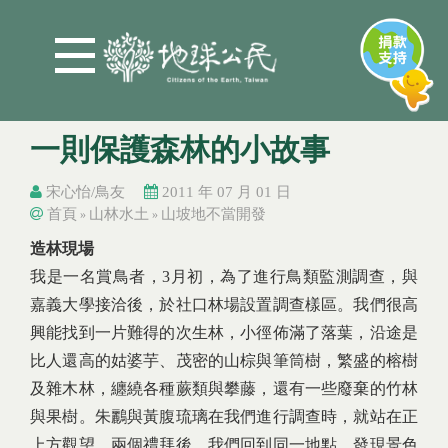
Jump to Main content
Jump to Navigation
一則保護森林的小故事
宋心怡/鳥友
2011 年 07 月 01 日
首頁
山林水土
山坡地不當開發
»
»
您在這裡
您在這裡
造林現場
我是一名賞鳥者，3月初，為了進行鳥類監測調查，與
嘉義大學接洽後，於社口林場設置調查樣區。我們很高
興能找到一片難得的次生林，小徑佈滿了落葉，沿途是
比人還高的姑婆芋、茂密的山棕與筆筒樹，繁盛的榕樹
及雜木林，纏繞各種蕨類與攀藤，還有一些廢棄的竹林
與果樹。朱鸝與黃腹琉璃在我們進行調查時，就站在正
上方觀望。兩個禮拜後，我們回到同一地點，發現景色