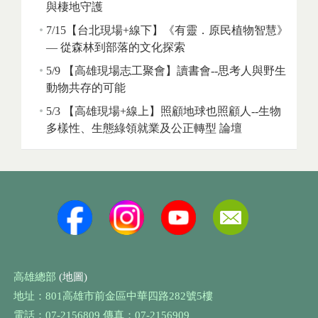
與棲地守護
7/15【台北現場+線下】《有靈．原民植物智慧》
— 從森林到部落的文化探索
5/9 【高雄現場志工聚會】讀書會--思考人與野生
動物共存的可能
5/3 【高雄現場+線上】照顧地球也照顧人--生物
多樣性、生態綠領就業及公正轉型 論壇
高雄總部
(地圖)
地址：801高雄市前金區中華四路282號5樓
電話：07-2156809 傳真：07-2156909