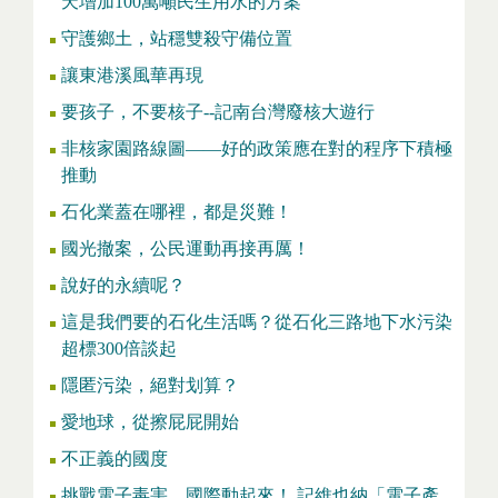
天增加100萬噸民生用水的方案
守護鄉土，站穩雙殺守備位置
讓東港溪風華再現
要孩子，不要核子--記南台灣廢核大遊行
非核家園路線圖——好的政策應在對的程序下積極
推動
石化業蓋在哪裡，都是災難！
國光撤案，公民運動再接再厲！
說好的永續呢？
這是我們要的石化生活嗎？從石化三路地下水污染
超標300倍談起
隱匿污染，絕對划算？
愛地球，從擦屁屁開始
不正義的國度
挑戰電子毒害，國際動起來！ 記維也納「電子產