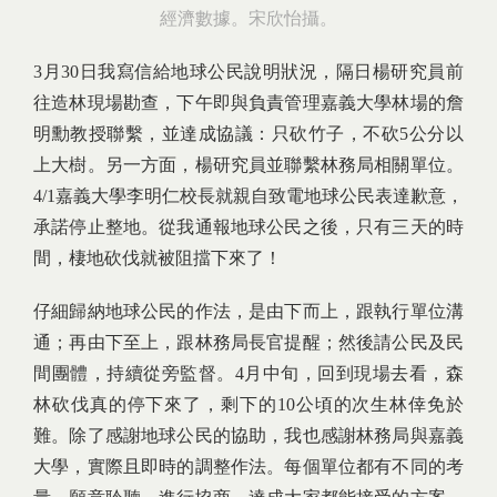
經濟數據。
宋欣怡攝。
3月30日我寫信給地球公民說明狀況，隔日楊研究員前
往造林現場勘查，下午即與負責管理嘉義大學林場的詹
明勳教授聯繫，並達成協議：只砍竹子，不砍5公分以
上大樹。另一方面，楊研究員並聯繫林務局相關單位。
4/1嘉義大學李明仁校長就親自致電地球公民表達歉意，
承諾停止整地。從我通報地球公民之後，只有三天的時
間，棲地砍伐就被阻擋下來了！
仔細歸納地球公民的作法，是由下而上，跟執行單位溝
通；再由下至上，跟林務局長官提醒；然後請公民及民
間團體，持續從旁監督。4月中旬，回到現場去看，森
林砍伐真的停下來了，剩下的10公頃的次生林倖免於
難。除了感謝地球公民的協助，我也感謝林務局與嘉義
大學，實際且即時的調整作法。每個單位都有不同的考