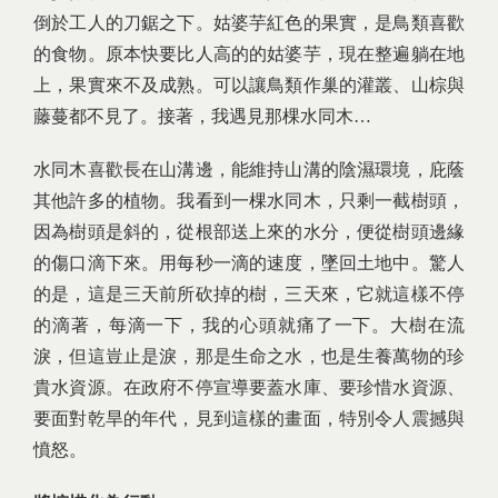
倒於工人的刀鋸之下。姑婆芋紅色的果實，是鳥類喜歡
的食物。原本快要比人高的的姑婆芋，現在整遍躺在地
上，果實來不及成熟。可以讓鳥類作巢的灌叢、山棕與
藤蔓都不見了。接著，我遇見那棵水同木…
水同木喜歡長在山溝邊，能維持山溝的陰濕環境，庇蔭
其他許多的植物。我看到一棵水同木，只剩一截樹頭，
因為樹頭是斜的，從根部送上來的水分，便從樹頭邊緣
的傷口滴下來。用每秒一滴的速度，墜回土地中。驚人
的是，這是三天前所砍掉的樹，三天來，它就這樣不停
的滴著，每滴一下，我的心頭就痛了一下。大樹在流
淚，但這豈止是淚，那是生命之水，也是生養萬物的珍
貴水資源。在政府不停宣導要蓋水庫、要珍惜水資源、
要面對乾旱的年代，見到這樣的畫面，特別令人震撼與
憤怒。