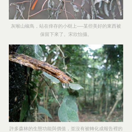
灰喉山椒鳥，站在倖存的小樹上──某些美好的東西被
保留下來了。宋欣怡攝。
許多森林的生態功能與價值，並沒有被轉化成報告裡的