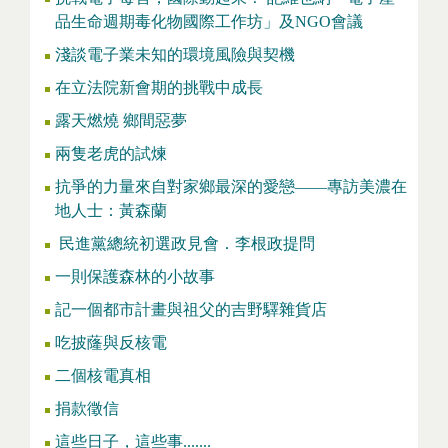
品生命週期毒化物國際工作坊」及NGO會議
淺談電子業未知的環境風險與契機
在立法院新會期的挑戰中成長
露天燃燒 鄉間惡夢
兩隻老虎的試煉
抗爭的力量來自對家鄉最深的愛戀——專訪美濃在
地人士：黃森蘭
民進黨總統初選政見會．李根政提問
一則保護森林的小故事
記一個都市計畫與祖父的吉野驛雜貨店
吃披蕯與反核電
二個核電真相
捐款徵信
這些日子，這些事.......