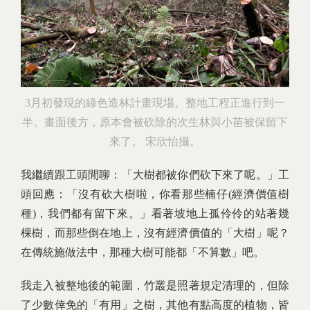
3月初發現的綠色造林計畫現場。整地工程正進行到一
半。畫面後方，原本會被砍除的次生林與小苗被保留下
來了。 宋欣怡攝。
我繼續跟工頭閒聊：「大樹都被你們砍下來了呢。」工
頭回應：「沒有砍大樹啦，你看那些楠仔(經濟價值樹
種)，我們都有留下來。」看著坡地上孤伶伶的站著幾
棵樹，而那些倒在地上，沒有經濟價值的「大樹」呢？
在傳統施做法中，那種大樹可能都「不算數」吧。
我走入被整地後的範圍，竹叢是照著規定清理的，但除
了少數倖免的「有用」之樹，其他有點高度的植物，皆