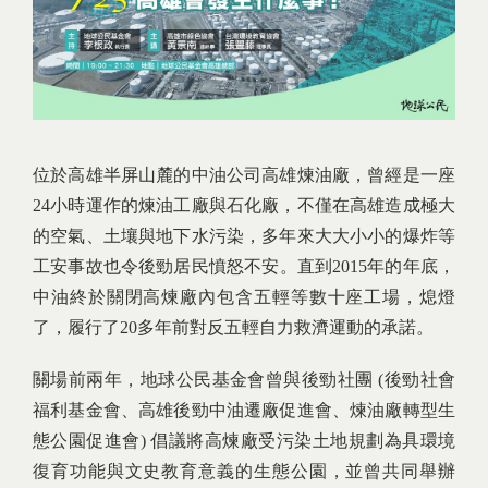
位於高雄半屏山麓的中油公司高雄煉油廠，曾經是一座
24小時運作的煉油工廠與石化廠，不僅在高雄造成極大
的空氣、土壤與地下水污染，多年來大大小小的爆炸等
工安事故也令後勁居民憤怒不安。直到2015年的年底，
中油終於關閉高煉廠內包含五輕等數十座工場，熄燈
了，履行了20多年前對反五輕自力救濟運動的承諾。
關場前兩年，地球公民基金會曾與後勁社團 (後勁社會
福利基金會、高雄後勁中油遷廠促進會、煉油廠轉型生
態公園促進會) 倡議將高煉廠受污染土地規劃為具環境
復育功能與文史教育意義的生態公園，並曾共同舉辦