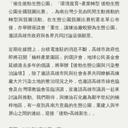
「催生後勁生態公園」 「環境復育+產業轉型 後勁生態
公園全國競圖比賽」，為南台灣少見由民間主動推動的
轉型與競圖活動。在生態公園競圖比賽初選名單公布
後，亦舉辦座談會「重生，讓煉油廠蛻變為生態公園」
邀請高雄市政府與各界共同討論這個願景。
近期在媒體上，台積電進駐的消息不斷，高雄市政府也
即將召開「楠梓產業園區」的環評會，地球公民基金會
延續過去多年的倡議，將舉辦【後勁生態公園與污染整
治論壇】，除了邀請高雄市民與社會各界共同瞭解高煉
廠大片污染土地的整治現況之外，也邀請高雄市綠色協
會及台灣環教協會蒞臨演講，並邀請高雄市議員一起來
討論與推動。我們期待，與煉油石化廠為鄰半世紀的楠
梓地區，有一座別具南方意義的生態公園，重建人與半
屏山之間的連結，迎接「後勁•高雄新生」。