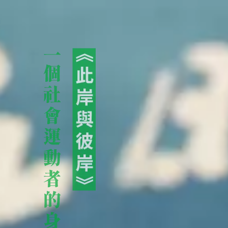
移
至
主
內
容