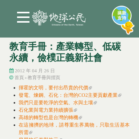
Jump to Main content
Jump to Navigation
教育手冊：產業轉型、低碳
永續，儉樸正義新社會
2012 年 04 月 26 日
首頁
教育手冊與摺頁
»
您在這裡
揮霍的文明，要付出昂貴的代價
(link is external)
您在這裡
發電、煉鋼、石化：台灣的CO2主要貢獻產業
(link is
我們只是要乾淨的空氣、水與土壤
(link is external)
external)
石化業與電力業持續擴張
(link is external)
高雄的轉型也是台灣的轉機
(link is external)
在這擁擠的地球，請尊重生界萬物，只取生活基本
所需
(link is external)