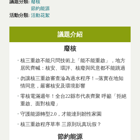
議題分類:
廢核
節約能源
活動分類:
活動花絮
議題介紹
廢核
核三重啟不能只問技術上「能不能重啟」，地方
居民齊喊：核安、環評、核廢與民意都不能跳過
勿讓核三重啟審查淪為過水程序！--落實在地知
情同意，嚴審核安及環境影響
零核電滿週年！全台22縣市代表齊聚 呼籲「拒絕
重啟、面對核廢」
守護能源轉型2.0，才能達到韌性家園
核三重啟程序草率 三原則玩真玩假？
節約能源