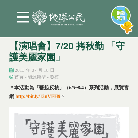
Jump to Main content
Jump to Navigation
【演唱會】7/20 拷秋勤 「守
護美麗家園」
2013 年 07 月 18 日
首頁
能源轉型
廢核
»
»
您在這裡
您在這裡
＊本活動為「藝起反核」（
6/5~8/4
）系列活動，展覽官
網
http://bit.ly/13nVFH9
(link is external)