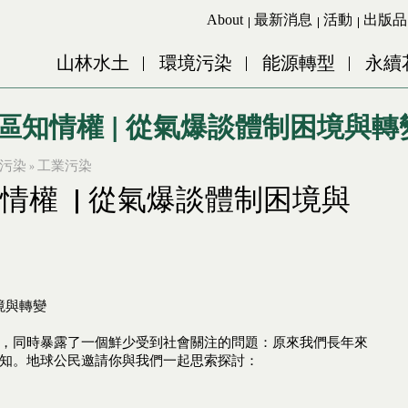
Jump to Main content
Jump to Navigation
About
最新消息
活動
出版品
山林水土
環境污染
能源轉型
永續
x 社區知情權 | 從氣爆談體制困境與轉
污染
工業污染
»