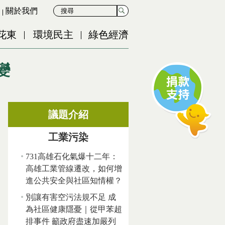
關於我們
花東
環境民主
綠色經濟
變
議題介紹
工業污染
731高雄石化氣爆十二年：
高雄工業管線遷改，如何增
進公共安全與社區知情權？
別讓有害空污法規不足 成
為社區健康隱憂｜從甲苯超
排事件 籲政府盡速加嚴列