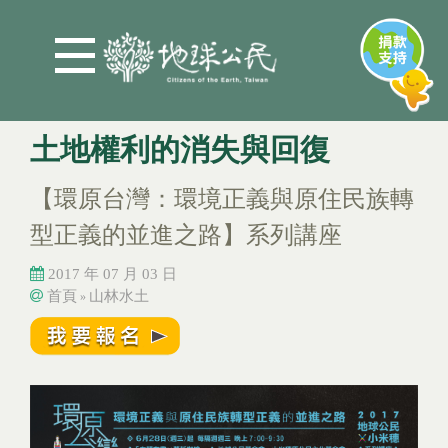
Jump to Main content
Jump to Navigation
土地權利的消失與回復
【環原台灣：環境正義與原住民族轉
型正義的並進之路】系列講座
2017 年 07 月 03 日
首頁
山林水土
»
您在這裡
您在這裡