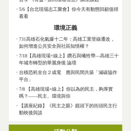
5/6【台北現場志工聚會】你今天有動態回顧值得
看看
環境正義
731高雄石化氣爆十二年：高雄工業管線遷改，
如何增進公共安全與社區知情權？
7/18【高雄現場+線上】鑽石與犧牲帶—高雄三十
年城市轉型的華麗身後 論壇
台積恐耗全台２成電 應與民間共築「減碳協作
平台」
7/8 【高雄現場+線上】你以為的民主，夠厚實
嗎？——民主、環境與你
【講座紀錄】《民主之眼》鏡頭下的街頭民主行
動映後與談