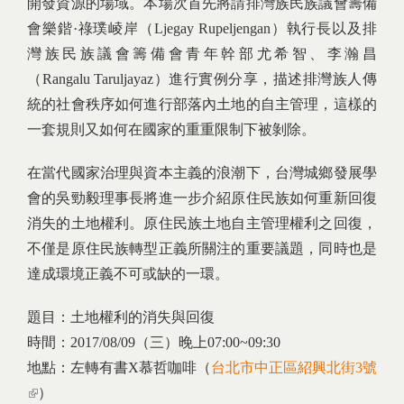
開發資源的場域。本場次首先將請排灣族民族議會籌備
會樂鍇·祿璞崚岸（Ljegay Rupeljengan）執行長以及排
灣族民族議會籌備會青年幹部尤希智、李瀚昌
（Rangalu Taruljayaz）進行實例分享，描述排灣族人傳
統的社會秩序如何進行部落內土地的自主管理，這樣的
一套規則又如何在國家的重重限制下被剝除。
在當代國家治理與資本主義的浪潮下，台灣城鄉發展學
會的吳勁毅理事長將進一步介紹原住民族如何重新回復
消失的土地權利。原住民族土地自主管理權利之回復，
不僅是原住民族轉型正義所關注的重要議題，同時也是
達成環境正義不可或缺的一環。
題目：土地權利的消失與回復
時間：2017/08/09（三）晚上07:00~09:30
地點：左轉有書X慕哲咖啡（
台北市中正區紹興北街3號
(link is external)
）