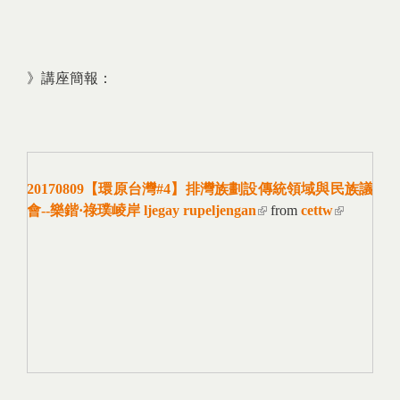
》講座簡報：
20170809【環原台灣#4】排灣族劃設傳統領域與民族議
會--樂鍇·祿璞崚岸 ljegay rupeljengan
(link is external)
from
cettw
(link is
external)