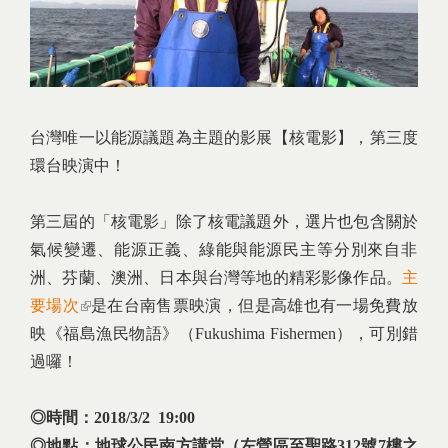
台灣唯一以能源議題為主題的影展【核電影】，第三度
環台
映演中！
第三屆的「核電影」除了核電議題外，選片也包含關於
氣候
變遷、能源正義、綠能與能源民主等分別來自非
洲、芬蘭、
澳洲、日本與台灣等地的精彩影像作品。
主
要場次
(link is external)
是在台南售票映演，但是高雄也有一場免費放
映《福島漁民物語》（Fukushima Fishermen），可別錯
過囉！
◎時間：2018/3/2 19:00
◎地點：地球公民南方講堂（左營區至聖路312號7樓之