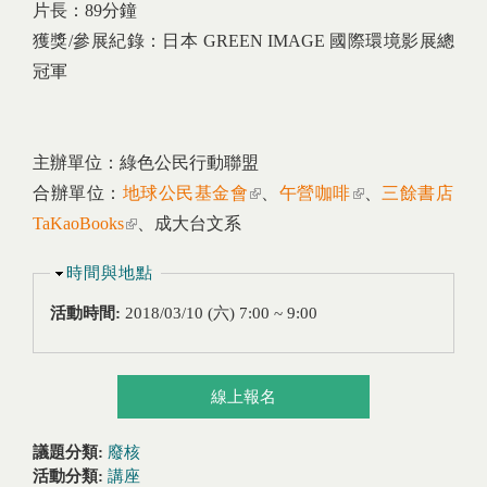
片長：89分鐘
獲獎/參展紀錄：日本 GREEN IMAGE 國際環境影展總
冠軍
主辦單位：綠色公民行動聯盟
合辦單位：
地球公民基金會
(link is external)
、
午營咖啡
(link is external)
、
三餘書店
TaKaoBooks
(link is external)
、成大台文系
隱藏
時間與地點
活動時間:
2018/03/10 (六)
7:00
~
9:00
線上報名
議題分類:
廢核
活動分類:
講座