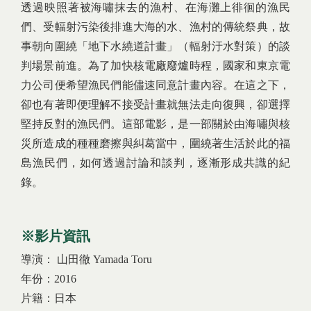
透過映照著被海嘯抹去的漁村、在海灘上徘徊的漁民
們、受輻射污染後排進大海的水、漁村的傳統祭典，故
事朝向圍繞「地下水繞道計畫」（輻射汙水對策）的談
判場景前進。為了加快核電廠廢爐時程，國家和東京電
力公司便希望漁民們能儘速同意計畫內容。在這之下，
卻也有著即便理解不接受計畫就無法走向復興，卻選擇
堅持反對的漁民們。這部電影，是一部關於由海嘯與核
災所造成的種種磨擦與糾葛當中，圍繞著生活於此的福
島漁民們，如何透過討論和談判，逐漸形成共識的紀
錄。
※影片資訊
導演： 山田徹 Yamada Toru
年份：2016
片籍：日本