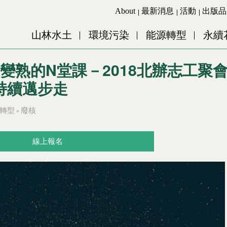
Jump to Main content
Jump to Navigation
About
最新消息
活動
出版品
山林水土
環境污染
能源轉型
永續
公民變熟的N堂課－2018北辦志工
持續邁步走
轉型
廢核
»
線上報名