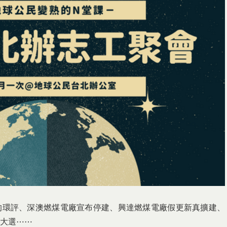
的環評、深澳燃煤電廠宣布停建、興達燃煤電廠假更新真擴建、
綁大選⋯⋯