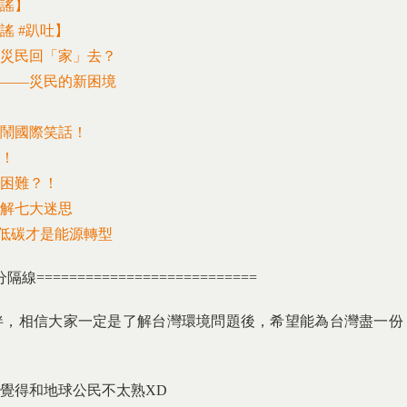
謠】
謠 #趴吐】
災民回「家」去？
——災民的新困境
鬧國際笑話！
！
困難？！
解七大迷思
核低碳才是能源轉型
分隔線===========================
伴，
相信大家一定是了解台灣環境問題後，希望能為台灣盡一份
覺得和地球公民不太熟XD