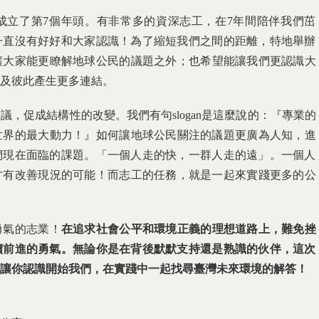
成立了第7個年頭。有非常多的資深志工，
在7年間陪伴我們茁
一直沒有好好和大家認識！為了縮短我們之間的距離，
特地舉辦
讓大家能更瞭解地球公民的議題之外；
也希望能讓我們更認識大
及彼此產生更多連結。
倡議，促成結構性的改變。
我們有句slogan是這麼說的：『
專業的
世界的最大動力！』
如何讓地球公民關注的議題更廣為人知，進
們現在面臨的課題。「一個人走的快，一群人走的遠」。
一個人
才有改善現況的可能！
而志工的任務，就是一起來實踐更多的公
勇氣的志業！
在追求社會公平和環
境正義的理想道路上，難免挫
續前進的勇氣。
無論你是在背後默默支持還是熟識的伙伴，
這次
讓你認識開始我們，
在實踐中一起找尋臺灣未來環境的解答！