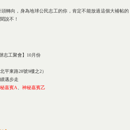
暈頭轉向，身為地球公民志工的你，肯定不能放過這個大補帖的
聞說不！
辦志工聚會】10月份
平東路28號9樓之2）
續邁步走
秘嘉賓A
、
神秘嘉賓乙
xternal)