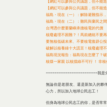
【網紅可以參與公共議題，但不能造
【網紅可以參與公共議題，但不能造
福島・現在（一）：解除避難指示，
福島・現在（二）：難民與棄民之間
台灣憑什麼要蘭嶼承擔核電的代價
核廢處理不困難？！馬前總統不要再
要無核低碳未來、不要核電復辟公投
破解以核養綠十大謊言！核廢處理不
福島現況報告：福島現在怎麼了？破
核煤一家親 以核擋綠不可行 ！ 非
========================我是
無論你是老朋友、還是新加入的夥
心力，
所以加入地球公民志工！
但身為地球公民志工的你，
是否常常