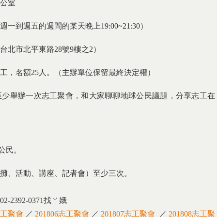
公室
一到週五的週間的某天晚上19:00~21:30）
北市北平東路28號9樓之2）
工，名額25人。（主辦單位保留最終決定權）
月至少舉辦一次志工聚會，和大家聊聊地球公民議題，分享志工在
公民。
攤、活動、講座、記者會）至少三次。
392-0371找ㄚ娥
5志工聚會
／
201806志工聚會
／
201807志工聚會
／
201808志工聚