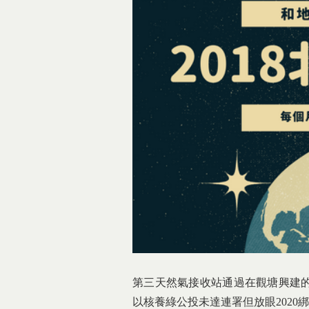
第三天然氣接收站通過在觀塘興建
以核養綠公投未達連署但放眼2020