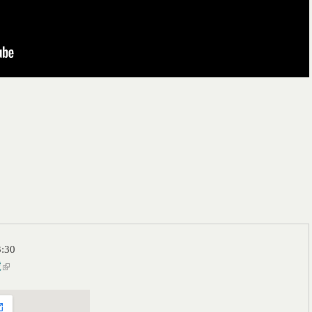
3:30
號
(link is external)