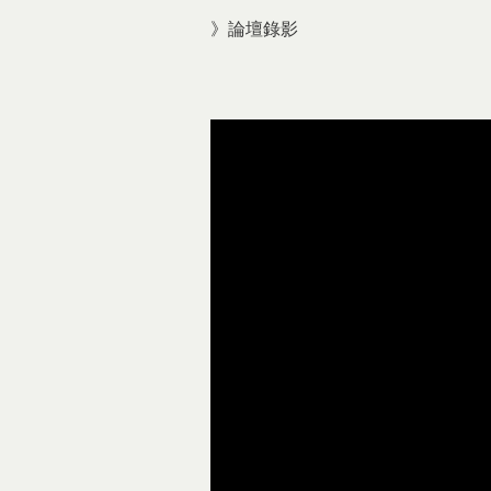
》論壇錄影