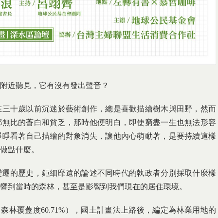
附近聽見，它有沒有發出聲音？
在三十歲以前沉迷於藝術創作，總是喜歡描繪樹木與田野，然而
都無比的蒼白和貧乏，那時他便明白，即使窮盡一生也無法形容
睜睜看著自己描繪的對象消失，讓他內心萌動著，是要持續這樣
做點什麼。
林變遷的歷史，鉅細靡遺的論述不同時代的執政者分別採取什麼樣
響到當時的森林，甚至是影響到我們現在的居住環境。
森林覆蓋度60.71%），國土計畫法上路後，編定為林業用地的