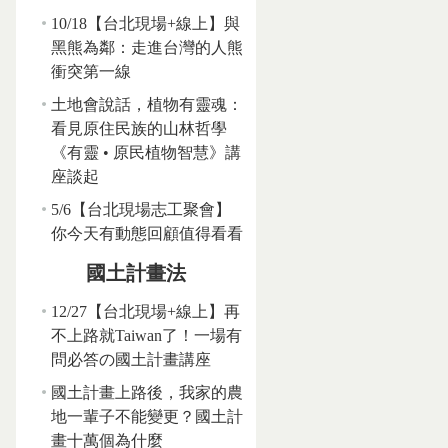
10/18【台北現場+線上】與
黑熊為鄰：走進台灣的人熊
衝突第一線
土地會說話，植物有靈魂：
看見原住民族的山林哲學
《有靈 • 原民植物智慧》講
座談起
5/6【台北現場志工聚會】
你今天有動態回顧值得看看
國土計畫法
12/27【台北現場+線上】再
不上路就Taiwan了！一場有
問必答の國土計畫講座
國土計畫上路後，我家的農
地一輩子不能變更？國土計
畫十萬個為什麼