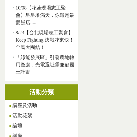
10/08【花蓮現場志工聚
會】星星堆滿天，你還是最
愛飯店......
8/23【台北現場志工聚會】
Keep Fighting 決戰花東快！
全民大團結！
「綠能發展區」引發農地轉
用疑慮，光電選址需兼顧國
土計畫
活動分類
講座及活動
活動花絮
論壇
講座