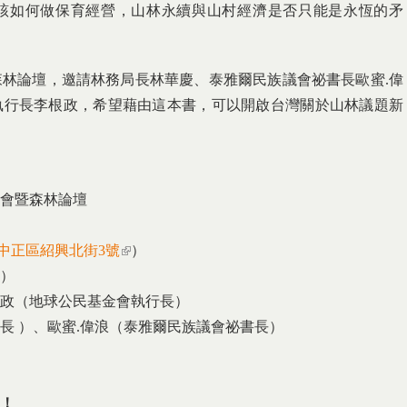
該如何做保育經營，山林永續與山村經濟是否只能是永恆的矛
林論壇，邀請林務局長林華慶、泰雅爾民族議會祕書長歐蜜.偉
執行長李根政，希望藉由這本書，可以開啟台灣關於山林議題新
會暨森林論壇
中正區紹興北街3號
(link is external)
）
）
政（地球公民基金會執行長）
長 ）、歐蜜.偉浪（泰雅爾民族議會祕書長）
！