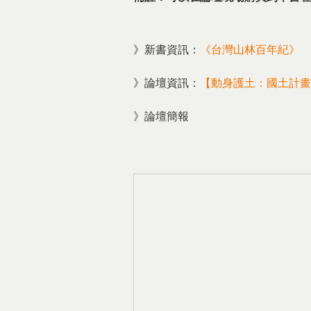
》新書資訊：
《台灣山林百年紀》
》論壇資訊：
【
動身護土：國土計畫
》論壇簡報