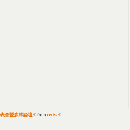
書發表會暨森林論壇
(link is external)
from
cettw
(link is external)