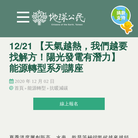
Jump to Main content
Jump to Navigation
12/21 【天氣越熱，我們越要
找解方！陽光發電有潛力】
能源轉型系列講座
2020 年 12 月 02 日
首頁
能源轉型
抗暖減碳
»
»
您在這裡
您在這裡
線上報名
夏季溫度屢創新高，水患、乾旱等極端氣候越來越頻