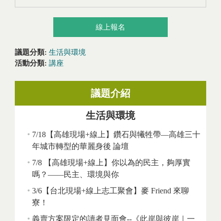
線上報名
議題分類:
生活與環境
活動分類:
講座
議題介紹
生活與環境
7/18【高雄現場+線上】鑽石與犧牲帶—高雄三十
年城市轉型的華麗身後 論壇
7/8 【高雄現場+線上】你以為的民主，夠厚實
嗎？——民主、環境與你
3/6【台北現場+線上志工聚會】麥 Friend 來聊
寮！
義賣方案限定的讀者見面會--《此岸與彼岸｜一