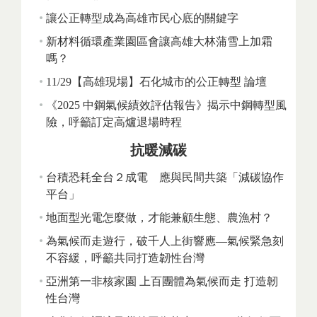
讓公正轉型成為高雄市民心底的關鍵字
新材料循環產業園區會讓高雄大林蒲雪上加霜
嗎？
11/29【高雄現場】石化城市的公正轉型 論壇
《2025 中鋼氣候績效評估報告》揭示中鋼轉型風
險，呼籲訂定高爐退場時程
抗暖減碳
台積恐耗全台２成電 應與民間共築「減碳協作
平台」
地面型光電怎麼做，才能兼顧生態、農漁村？
為氣候而走遊行，破千人上街響應—氣候緊急刻
不容緩，呼籲共同打造韌性台灣
亞洲第一非核家園 上百團體為氣候而走 打造韌
性台灣