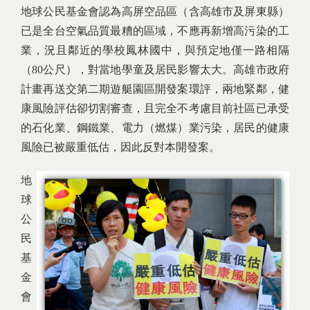
地球公民基金會認為高屏空品區（含高雄市及屏東縣）
已是全台空氣品質最糟的區域，不應再新增高污染的工
業，況且鄰近的學校鳳林國中，與預定地僅一路相隔
（80公尺），對當地學童及居民影響太大。高雄市政府
計畫再送交第二期遊艇園區開發案環評，兩地緊鄰，健
康風險評估卻切割審查，且完全不考慮目前社區已承受
的石化業、鋼鐵業、電力（燃煤）業污染，居民的健康
風險已被嚴重低估，因此反對本開發案。
地
球
公
民
基
金
會