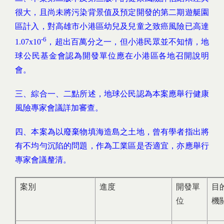
很大，且尚未將污染背景值及預定開發的第二期遊艇園
區計入，對高雄市小港區幼兒及兒童之致癌風險已高達
-6
1.07x10
，超出百萬分之一，但小港民眾並不知情，地
球公民基金會認為開發單位應在小港區各地召開說明
會。
三、綜合一、二點所述，地球公民認為本案應舉行健康
風險專家會議詳加審查。
四、本案為以廢棄物填海造島之土地，曾有學者指出將
有不均勻沉陷的問題，作為工業區是否適宜，亦應舉行
專家會議釐清。
案別
進度
開發單
目
位
機