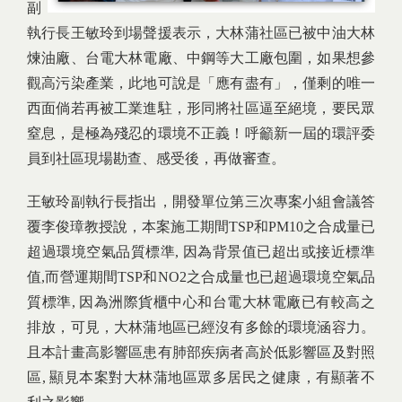
副
執行長王敏玲到場聲援表示，大林蒲社區已被中油大林
煉油廠、台電大林電廠、中鋼等大工廠包圍，如果想參
觀高污染產業，此地可說是「應有盡有」，僅剩的唯一
西面倘若再被工業進駐，形同將社區逼至絕境，要民眾
窒息，是極為殘忍的環境不正義！呼籲新一屆的環評委
員到社區現場勘查、感受後，再做審查。
王敏玲副執行長指出，開發單位第三次專案小組會議答
覆李俊璋教授說，本案施工期間TSP和PM10之合成量已
超過環境空氣品質標準, 因為背景值已超出或接近標準
值,而營運期間TSP和NO2之合成量也已超過環境空氣品
質標準, 因為洲際貨櫃中心和台電大林電廠已有較高之
排放，可見，大林蒲地區已經沒有多餘的環境涵容力。
且本計畫高影響區患有肺部疾病者高於低影響區及對照
區, 顯見本案對大林蒲地區眾多居民之健康，有顯著不