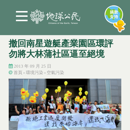
Jump to Main content
Jump to Navigation
撤回南星遊艇產業園區環評
勿將大林蒲社區逼至絕境
2013 年 09 月 25 日
首頁
環境污染
空氣污染
»
»
您在這裡
您在這裡