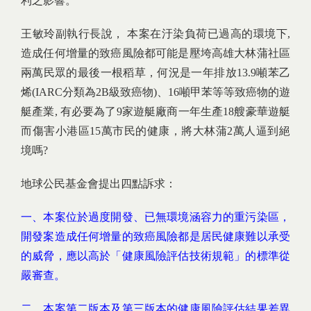
利之影響。
王敏玲副執行長說， 本案在汙染負荷已過高的環境下,
造成任何增量的致癌風險都可能是壓垮高雄大林蒲社區
兩萬民眾的最後一根稻草，何況是一年排放13.9噸苯乙
烯(IARC分類為2B級致癌物)、16噸甲苯等等致癌物的遊
艇產業, 有必要為了9家遊艇廠商一年生產18艘豪華遊艇
而傷害小港區15萬市民的健康，將大林蒲2萬人逼到絕
境嗎?
地球公民基金會提出四點訴求：
一、本案位於過度開發、已無環境涵容力的重污染區，
開發案造成任何增量的致癌風險都是居民健康難以承受
的威脅，應以高於「健康風險評估技術規範」的標準從
嚴審查。
二、本案第二版本及第三版本的健康風險評估結果差異