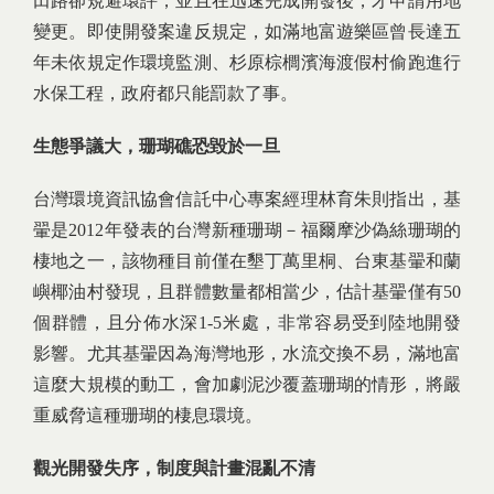
田路卻規避環評，並且在迅速完成開發後，才申請用地
變更。即使開發案違反規定，如滿地富遊樂區曾長達五
年未依規定作環境監測、杉原棕櫚濱海渡假村偷跑進行
水保工程，政府都只能罰款了事。
生態爭議大，珊瑚礁恐毀於一旦
台灣環境資訊協會信託中心專案經理林育朱則指出，基
翬是2012年發表的台灣新種珊瑚－福爾摩沙偽絲珊瑚的
棲地之一，該物種目前僅在墾丁萬里桐、台東基翬和蘭
嶼椰油村發現，且群體數量都相當少，估計基翬僅有50
個群體，且分佈水深1-5米處，非常容易受到陸地開發
影響。尤其基翬因為海灣地形，水流交換不易，滿地富
這麼大規模的動工，會加劇泥沙覆蓋珊瑚的情形，將嚴
重威脅這種珊瑚的棲息環境。
觀光開發失序，制度與計畫混亂不清