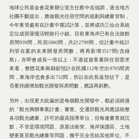
地球公民基金會花東辦公室主任蔡中岳強調，過去地方
社團不斷提出，應做觀光住宿空間的規劃與總量管制，
今年東管處有在計畫中嘗試計算，並將成功三仙台系統
定位成部落慢活輕旅行小鎮。目前東海岸已有合法旅館
房間939間，民宿1860間，共計2799間，但計畫中統計
列管在案的未來開發房間數，將再新增3517間(含綠
島)，亦即會成長一倍以上；不過從遊客量與住宿需求
來看，整體花東兩縣卻預計在民國112年空出9705間房
間，東海岸也會多出732間，所以在此長遠預估下，是
否要持續增加觀光開發與房間數，應該再斟酌。
另外，出現更大紕漏的是每個觀光開發中，都必須經過
的「觀光興辦事業計畫」審查。交通部觀光局應該統整
各項觀光總量、許可的最高指導單位，但每逢審查就沉
默，不管是環境問題、原基法衝突、海岸保護區、土地
變更甚至觀光總量等問題，幾乎完全丟給其他單位。不