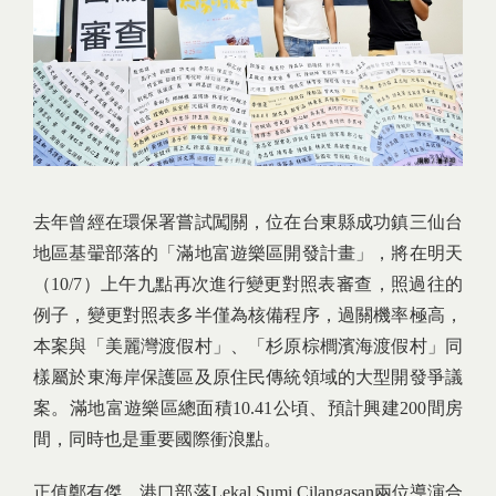
去年曾經在環保署嘗試闖關，位在台東縣成功鎮三仙台
地區基翬部落的「滿地富遊樂區開發計畫」，將在明天
（10/7）上午九點再次進行變更對照表審查，照過往的
例子，變更對照表多半僅為核備程序，過關機率極高，
本案與「美麗灣渡假村」、「杉原棕櫚濱海渡假村」同
樣屬於東海岸保護區及原住民傳統領域的大型開發爭議
案。滿地富遊樂區總面積10.41公頃、預計興建200間房
間，同時也是重要國際衝浪點。
正值鄭有傑、港口部落Lekal Sumi Cilangasan兩位導演合