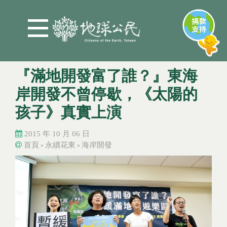
Jump to Main content
Jump to Navigation
『滿地開發富了誰？』東海
岸開發不曾停歇，《太陽的
孩子》真實上演
2015 年 10 月 06 日
首頁
永續花東
海岸開發
»
»
您在這裡
您在這裡