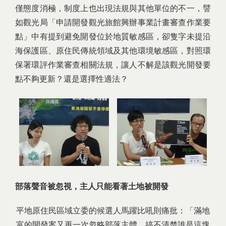
僅態度消極，制度上也出現法規與其他單位的不一，譬
如觀光局「申請開發觀光旅館興辦事業計畫審查作業要
點」中有提到避免開發位於地質敏感區，卻隻字未提沿
海保護區、原住民傳統領域及其他環境敏感區，對照環
保署環評作業審查相關法規，讓人不解是該觀光開發要
點不夠更新？還是選擇性適法？
部落聲音被忽視，主人只能看著土地被開發
平地原住民區域立委的候選人馬躍比吼則痛批：「滿地
富的開發案又再一次忽略部落主體，搞不清楚誰是這塊