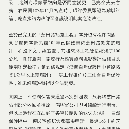
發，此刻向環保署徵詢是否同意變更，已完全失去意
義，在民國103年11月審查時，環評委員即認為難以討
論，應直接請內政部至會議說明此案之適法性。
至於已完工的「芝田路拓寬工程」本身也有程序問題，
東管處原本於民國102年已開始籌備芝田路拓寬的環
評，卻沒下文，經追查，其後來將工程硬是縮短了100
公尺，剛好避開「開發行為應實施環境影響評估細目及
範圍認定標準」第五條規定（沿海自然保護區中道路拓
寬1公里以上需環評），讓工程雖位於三仙台自然保護
區，卻未經環評就得以合法開發。
實際上，即使環保署未通過本次對照表，只要將芝田路
佔用部分收回並復原，滿地富公司即可繼續進行開發。
但以上過程在在凸顯了各單位制度的缺失與混亂。自然
保護區中，連民宅修房舍都需要申請，長達1公里的芝