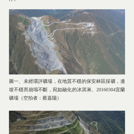
圖一、未經環評礦場，在地質不穩的保安林區採礦，邊
坡不穩而崩塌不斷，宛如融化的冰淇淋。20160304宜蘭
礦場（空拍者：蔡嘉陽）