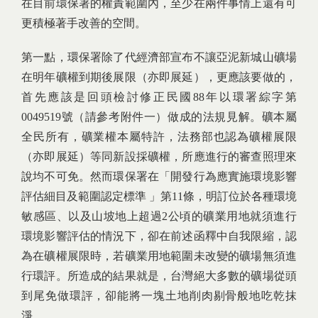
在目前環保署的權責範圍內，至少在兩件事情上還有可
更積極著手改善的空間。
第一點，環保署除了代經濟部宣布不讓亞泥新城山礦場
在明年礦權到期後展限（亦即展延），更應該要做的，
首先應該是回頭檢討修正民國88年以環署綜字第
0049519號（請參考附件一）做成的法規見解。礦本屬
全民所有，礦業權本屬特許，法務部也認為礦權展限
（亦即展延）等同新設採礦權，所應進行的審查照理來
說均不可免。然而環保署在「開發行為應實施環境影響
評估細目及範圍認定標準 」第11條，明訂位於各種環境
敏感區、以及山坡地上超過2公頃的礦業用地就須進行
環境影響評估的情況下，卻在前述函釋中自我限縮，認
為在礦權展限時，若礦業用地範圍未改變的礦場無須進
行環評。所造成的結果就是，台灣絕大多數的礦場從頭
到尾免做環評，卻能將一塊土地削肉剔骨般地吃乾抹
淨。