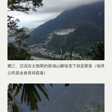
圖三、亞泥在太魯閣的新城山礦場底下就是聚落（地球
公民基金會黃靖庭攝）