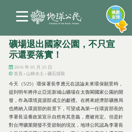
Jump to Main content
Jump to Navigation
礦場退出國家公園，不只宣
示還要落實！
2016 年 05 月 25 日
首頁
山林水土
礦石採取
»
»
您在這裡
您在這裡
今天（5/25）環保署長李應元在談論未來環保願景時，
提到明年將停止亞泥新城山礦場在太魯閣國家公園的開
發，作為環境資源部成立的獻禮。在將來經濟部礦務局
也將納入環資部的前景下，可望成為第一任環資部長的
李署長這番政策宣示自然有其意義，應被肯定。但是針
對台灣礦業開發不受節制的現況，地球公民認為李署長