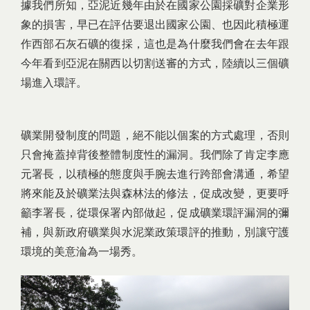
據我們所知，亞泥近幾年由於在國家公園採礦對企業形
象的損害，早已在評估要退出國家公園、也因此積極運
作西部石灰石礦的復採，這也是為什麼我們會在去年跟
今年看到亞泥在關西以切割送審的方式，陸續以三個礦
場進入環評。
礦業開發制度的問題，絕不能以個案的方式處理，否則
只會掩蓋掉背後整體制度性的漏洞。我們除了肯定李應
元署長，以積極的態度與手腕去進行跨部會溝通，希望
將來能及於礦業法與森林法的修法，促成改變，更要呼
籲李署長，從環保署內部做起，促成礦業環評漏洞的彌
補，與新政府礦業與水泥業政策環評的推動，別讓守護
環境的美意淪為一場秀。