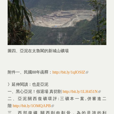
圖四、亞泥在太魯閣的新城山礦場
附件一、民國88年函釋：
http://bit.ly/1qIOSIZ
(link is
external)
》延伸閱讀：也是亞泥
一、黑心亞泥！假退場 真切割
http://bit.ly/1LH451N
(link is
二、亞泥關西復礦環評:三礦本一案,併審進二
external)
階
http://bit.ly/1OMQAPB
(link is external)
三、西部復礦 關西削肉剃骨，為的是誰的利