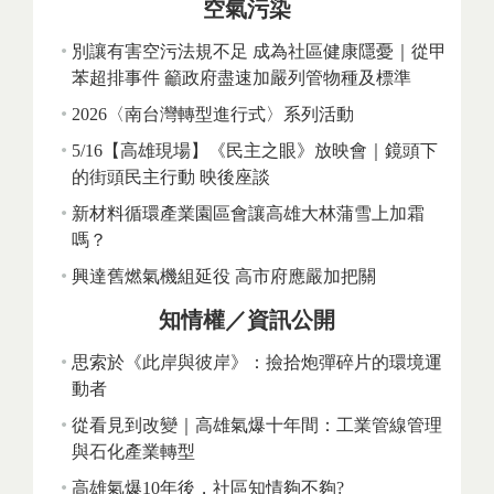
空氣污染
別讓有害空污法規不足 成為社區健康隱憂｜從甲
苯超排事件 籲政府盡速加嚴列管物種及標準
2026〈南台灣轉型進行式〉系列活動
5/16【高雄現場】《民主之眼》放映會｜鏡頭下
的街頭民主行動 映後座談
新材料循環產業園區會讓高雄大林蒲雪上加霜
嗎？
興達舊燃氣機組延役 高市府應嚴加把關
知情權／資訊公開
思索於《此岸與彼岸》：撿拾炮彈碎片的環境運
動者
從看見到改變｜高雄氣爆十年間：工業管線管理
與石化產業轉型
高雄氣爆10年後，社區知情夠不夠?