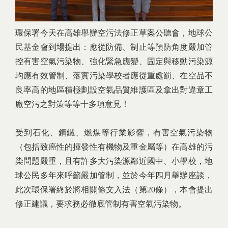
環保署今天在高雄舉辦空污法修正草案公聽會，地球公
民基金會到場提出：應從防備、制止等預防角度嚴加管
控有害空氣污染物、強化緊急應變、固定與移動污染源
均應有效管制、落實污染學校者應從重處罰、在空品不
良率高的地區積極劃設空氣品質維護區及拿出對違章工
廠空污之對策等等十多項意見！
受到石化、鋼鐵、燃煤等行業影響，有害空氣污染物
（包括致癌性的揮發性有機物及重金屬等）在高雄的污
染問題嚴重，且有許多大污染源鄰近國中、小學校，地
球公民多年來呼籲嚴加管制，並於今年四月舉辦座談，
此次環保署終於將相關條文入法（第20條），本會提出
修正建議，要求務必徹底管制有害空氣污染物。