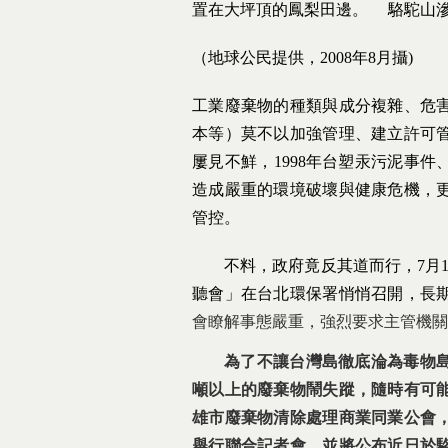
置在大坪頂的鳳梨田邊。
駱駝山
（地球公民提供，
2008
年
8
月攝
工業廢棄物的種類與成分複雜、危
本等）莫不以加強管理、建立許可
屢見不鮮，
1998
年台塑汞污泥事件
造成嚴重的環境破壞與健康危機，
管控。
不料，政府竟反其道而行，
7
月
聽會」在台北環保署悄悄召開，長
會瞭解事態嚴重，強烈要求主管機關
為了不讓台灣島徹底淪為毒物島
噸以上的廢棄物鬧失蹤，隨時有可
雄市廢棄物清除處理商業同業公會
舉行聯合記者會，並將公布近日於