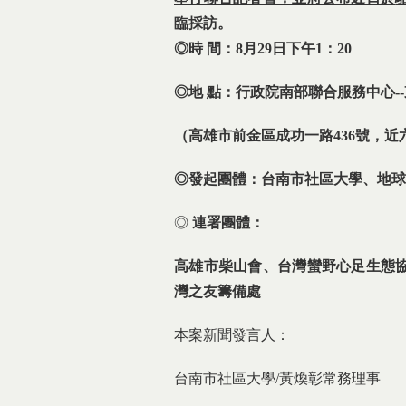
臨採訪。
◎時
間：
8
月
29
日
下午
1
：
20
◎地
點：行政院南部聯合服務中心
--
（高雄市前金區成功一路
436
號，近
◎發起團體：台南市社區大學、地球
◎
連署團體：
高雄市柴山會、台灣蠻野心足生態
灣之友籌備處
本案新聞發言人：
台南市社區大學/黃煥彰常務理事