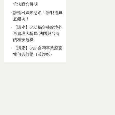
管法聯合聲明
誰輸出國際惡名！誰製造無
底錢坑！
【講座】6/02 揭穿核廢境外
再處理大騙局-法國與台灣
的核安危機
【講座】6/27 台灣事業廢棄
物何去何從（黃煥彰）