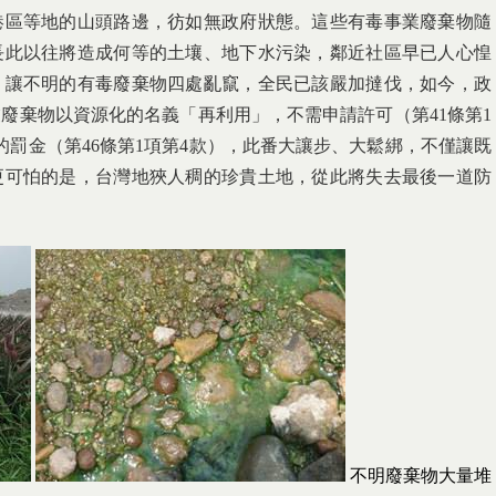
港區等地的山頭路邊，彷如無政府狀態。這些有毒事業廢棄物隨
長此以往將造成何等的土壤、地下水污染，鄰近社區早已人心惶
，讓不明的有毒廢棄物四處亂竄，全民已該嚴加撻伐，如今，政
廢棄物以資源化的名義「再利用」，不需申請許可（第41條第1
的罰金（第46條第1項第4款），此番大讓步、大鬆綁，不僅讓既
更可怕的是，台灣地狹人稠的珍貴土地，從此將失去最後一道防
不明廢棄物大量堆