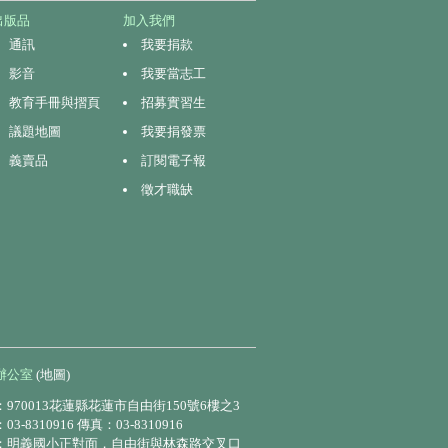
出版品
加入我們
通訊
我要捐款
影音
我要當志工
教育手冊與摺頁
招募實習生
議題地圖
我要捐發票
義賣品
訂閱電子報
徵才職缺
辦公室
(地圖)
970013花蓮縣花蓮市自由街150號6樓之3
3-8310916 傳真：03-8310916
：明義國小正對面，自由街與林森路交叉口