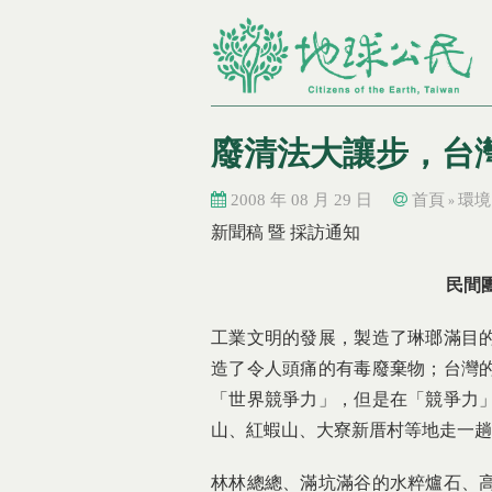
廢清法大讓步，台
2008 年 08 月 29 日
首頁
環境
»
您在這裡
您在這裡
新聞稿 暨 採訪通知
民間
工業文明的發展，製造了琳瑯滿目
造了令人頭痛的有毒廢棄物；台灣
「世界競爭力」，但是在「競爭力
山、紅蝦山、大寮新厝村等地走一趟
林林總總、滿坑滿谷的水粹爐石、