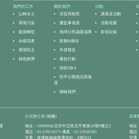
我們的工作
關於我們
活動
山林水土
宗旨與願景
講座及活動
環境污染
董監事成員
活動花絮
能源轉型
地球公民議題成果
影音紀錄
永續花東
財報&徵信
環境民主
年度報告
綠色經濟
募款行動
捐款Q&A
性平公開資訊與進
度
聯絡我們
台北辦公室
(地圖)
花東
樓
地址：100009台北市中正區北平東路28號9樓之2
地址：
電話：02-2392-0371 傳真：02-23920381
電話：0
交通：捷運板南線善導寺站，6號出口
交通