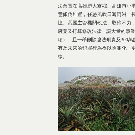
法棄置在高雄縣大寮鄉、高雄市小
意傾倒堆置，任憑風吹日曬雨淋，
惶。我國主管機關執法、取締不力
府竟又打算修改法律，讓大量的事業
項），且一舉刪除違法刑責及300萬
有及未來的犯罪行為得以除罪化，
線。