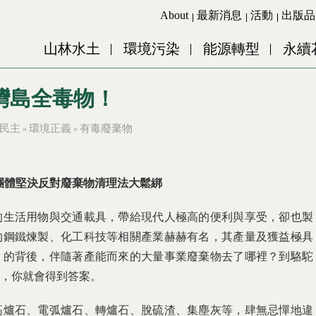
Jump to Main content
Jump to Navigation
About
最新消息
活動
出版品
山林水土
環境污染
能源轉型
永續
灣島全毒物！
民主
環境正義
有毒廢棄物
»
»
團體堅決反對廢棄物清理法大鬆綁
的生活用物與交通載具，帶給現代人極高的便利與享受，卻也製
的鋼鐵煉製、化工科技等相關產業赫赫有名，其產量及獲益極具
」的背後，伴隨著產能而來的大量事業廢棄物去了哪裡？到駱駝
，你就會得到答案。
高爐石、電弧爐石、轉爐石、脫硫渣、集塵灰等，肆無忌憚地違