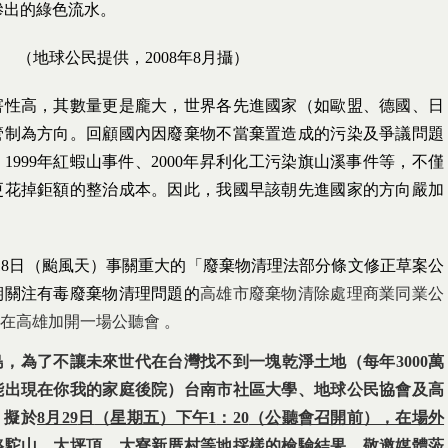
滲出的綠色流水。
)
（地球公民提供，
2008
年
8
月攝）
害性高，其數量更是龐大，世界各先進國家（如歐盟、德國、日
管制為方向。回顧國內因廢棄物不當棄置造成的污染及爭議問題
、
1999
年紅蝦山事件、
2000
年昇利化工污染旗山溪事件等，不僅
更花掉鉅額的整治成本。因此，我國早該朝先進國家的方向嚴加
18
日
（颱風天）事關重大的「廢棄物清理法部分條文修正草案公
期關注有毒廢棄物清理問題的
高雄市廢棄物清除處理商業同業公
在高雄加開一場公聽會 。
，為了不讓未來世代在台灣找不到一塊乾淨土地（每年3000萬
能出現在你我的家庭後院）
台南市社區大學、地球公民協會及高
，擬於
8
月29
日
（星期五）下午1
：20
（公聽會召開前），在場外
駱駝山、大坪頂、大寮新厝村等地採樣的檢驗結果
。敬邀媒體蒞