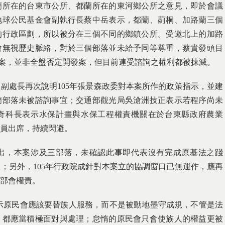
蘭所在的台東市公所、都蘭所在的東河鄉公所之意見，即於會議
地球公民基金會副執行長蔡中岳表示，都蘭、莿桐、加路蘭三個
的行政區劃，所以被分在三個不同的鄉鎮公所。受邀北上的加路
會無視歷史脈絡，對於三個部落並未給予同等尊重，蔡貴發頭目
論此案，並非全盤否定開發案，但目前連受諮詢之權利都被抹滅。
副處長再次說明105年張景森政委對本案所作的政策指示，並建
蘭部落未被諮詢事宜；交通部觀光局吳滄洲技正表示若程序尚未
奇科長表示水保計畫與水保工程權責機關在於台東縣政府農業
員出席，持續閃避。
出，本案涉及三部落，未確認此事即代表沒有完成原基法之踐
；另外，105年行政院成針對本案立的協調窗口已無運作，應再
部會權責。
示原民會應該要替族人服務，而不是被動地墨守成規，不管是法
，都應當積極面對與處理；怠惰的原民會只會使族人的權益更被