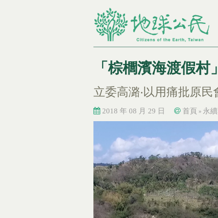
「棕櫚濱海渡假村
立委高潞‧以用痛批原民
2018 年 08 月 29 日
首頁
永續
»
您在這裡
您在這裡