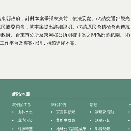
台東縣政府，針對本案爭議未決前，依法妥處。(2)請交通部觀光
民族委員會，就本案提出詳細說明。(3)請原民會積極會商傳統
政府、台東市公所及東河鄉公所明確本案之關係部落範圍。(4)
工作平台及專案小組，持續追蹤本案。
網站地圖
我們的工作
關於我們
活動
山林水土
宗旨與願景
講座及活動
環境污染
董監事成員
活動花絮
能源轉型
地球公民議題成果
影音紀錄