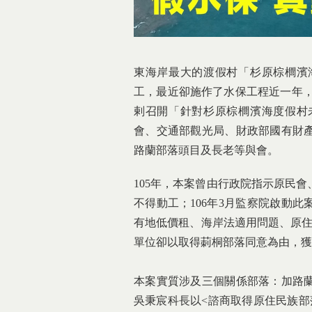
東海岸最大的渡假村「杉原棕櫚濱
工，最近卻施作了水保工程近一年，而
剌召開「針對杉原棕櫚濱海度假村
會、交通部觀光局、財政部國有財
路蘭部落頭目及長老等與會。
105年，本案曾由行政院指示原民
不得動工；106年3月監察院啟動
有地低價租、海岸法適用問題、原住
單位卻以取得莿桐部落同意為由，獲
本案實質涉及三個關係部落：加路
吳秉宸科長以<諮商取得原住民族部