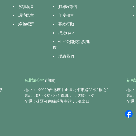
永續花東
財報&徵信
環境民主
年度報告
綠色經濟
募款行動
捐款Q&A
性平公開資訊與進
度
聯絡我們
台北辦公室
(地圖)
花東
樓
地址：100009台北市中正區北平東路28號9樓之2
地址：
電話：02-2392-0371 傳真：02-23920381
電話：0
交通：捷運板南線善導寺站，6號出口
交通