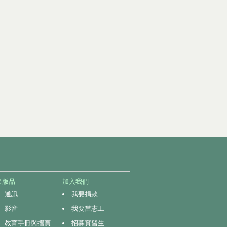
出版品
加入我們
通訊
我要捐款
影音
我要當志工
教育手冊與摺頁
招募實習生