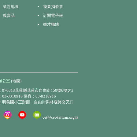
議題地圖
我要捐發票
義賣品
訂閱電子報
徵才職缺
辦公室
(地圖)
970013花蓮縣花蓮市自由街150號6樓之3
3-8310916 傳真：03-8310916
：明義國小正對面，自由街與林森路交叉口
(link
cet@cet-taiwan.org
sends
e-
mail)