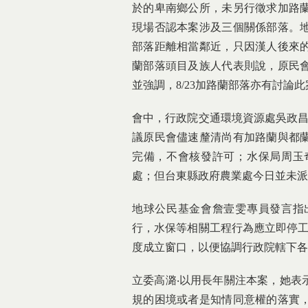
於的卑南鄉公所，未另行徵求加路
現場否認本案涉及三個關係部落。
部落距離相當鄰近，只因漢人後來
蘭部落頭目及族人代表則說，原民
並強調，8/23加路蘭部落亦有討
會中，行政院交通環境資源處吳政昌
議原民會儘速釐清尚有加路蘭與都
完備，不會核發許可；水保局周玉
處；但台東縣政府農業處今日並未派
地球公民基金會詹壹雯專員發言指
行，水保等相關工程行為應立即停工
度成立窗口，以便協調行政院轄下各
立委高潞‧以用長年關注本案，她表
規的困境或者是知情同意權的落實