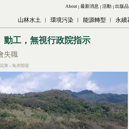
Jump to Main content
Jump to Navigation
About
最新消息
活動
出版品
山林水土
環境污染
能源轉型
永續
」動工，無視行政院指示
會失職
花東
海岸開發
»