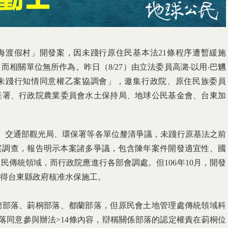
海渡假村」開發案，因未踐行原住民基本法21條程序遭暫緩施
相關單位無所作為。昨日（8/27）由立法委員高潞‧以用‧巴魕
未踐行知情同意權乙案協調會」，邀集行政院、原住民族委員
產署、行政院農業委員會水土保持局、地球公民基金會、台東加
會、交通部觀光局、環保署等各單位釐清爭議，未踐行原基法之前
此案調查，報告明示本案諸多爭議，包含陳年案件開發適宜性、國
民傳統領域，而行政院應進行各部會調處。但106年10月，開發
得台東縣政府核准水保施工。
蘭部落、莿桐部落、都蘭部落，但原民會土地管理處傳統領域科
落同意參與辦法>14條內容，辯稱關係部落的認定權責在莿桐位