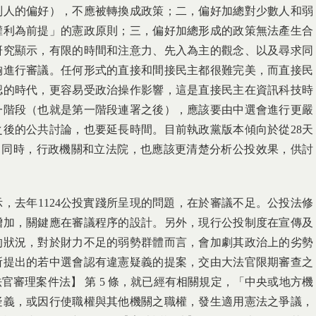
別人的偏好），不應被轉換成政策；二，偏好加總對少數人和弱
權利為前提」的憲政原則；三，偏好加總形成的政策無法產生合
研究顯示，有限的時間和注意力、先入為主的觀念、以及尋求同
胸進行審議。任何形式的直接和間接民主都很難完美，而直接民
認的時代，更容易受政治操作影響，這是直接民主在資訊科技時
一階段（也就是第一階段連署之後），應該要由中選會進行更嚴
後的公共討論，也要延長時間。目前執政黨版本傾向於從28天
個月。同時，行政機關和立法院，也應該更清楚分析公投效果，供討
示，去年1124公投實踐所呈現的問題，在於審議不足。公投法修
增加，關鍵應在審議程序的設計。另外，現行公投制度在宣傳及
的狀況，對於財力不足的弱勢群體而言，會加劇其政治上的劣勢
所提出的若中選會認有違憲疑義的提案，交由大法官限期審查之
官審理案件法】 第 5 條，就已經有相關規定，「中央或地方機
疑義，或因行使職權與其他機關之職權，發生適用憲法之爭議，