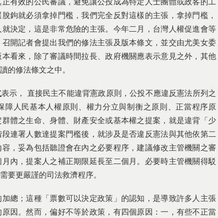
真正有效的公民審議，避免讓公投成為特定人士團體或政客的工
選脫鉤就必須拿掉門檻，我們完全反對這樣的主張，拿掉門檻，
人就決定，這是非常危險的主張。今年二月，台灣人權促進會等
，召開記者會提出我們的修法主張及版本條文，並交由尤美女委
版本看來，除了審議時間拉長、政府機關應表示意見之外，其他
讀的修法條文之中。
立
表示， 直接民主不能違背憲政原則，公投不應違反憲法所列之
保障人民基本人權原則、權力分立與制衡之原則、正當程序原
定群體之生命、身體、財產安全或基本權之提案，就是違背「少
階段連署人數達提案門檻後，就涉及是否違反憲法與其他依第二
內容，妥為包括聽證會在內之必要程序，建議修改主管機關之審
個月內，提案人之補正期限延長至二個月。必要時主管機關得駁
需要更嚴謹的司法救濟程序。
的加總；這種「票數可以決定政策」的認知，是導致許多人主張
的原因。然而，偏好不等於政策，有四個原因：一，有些不正當