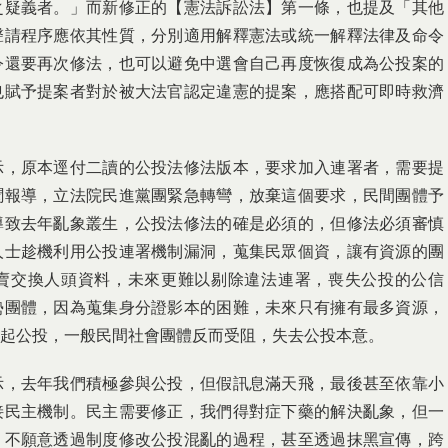
之疑義者。」而新修正的【憲法訴訟法】第一條，也提及「其他
聲請程序應依其性質，分別適用解釋憲法或統一解釋法律及命令
令還要再次修法，也可以避免中選會自己再度恢復成為公投案的
也賦予提案者對於被大法官認定違憲的提案，應搭配可即時救濟
示，原本逕付二讀的公投法修法版本，要求加入連署者，需要提
聞報導，立法院民進黨團緊急轉彎，放棄這個要求，民間團體予
導致去年亂象叢生，公投法修法的確是必須的，但修法必須審慎
人士趁機利用公投連署機制漏洞，蒐集民眾個資，讓有資源的團
賣交換人頭資料，未來更難以剔除違法連署，喪失公投的公信
勢團體，因為蒐集身分證影本的困難，未來只有擁有最多資源，
起公投，一般民間社會團體反而受阻，失去公投本意。
示，去年我們積極參與公投，但假訊息滿天飛，最後甚至依靠小
接民主機制。民主需要修正，我們得對症下藥的解決亂象，但一
，不願意透過制度修改公投混亂的過程，甚至透過抹黑宣傳，跨