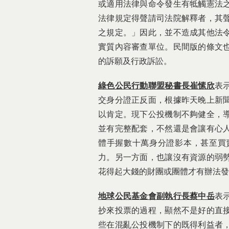
或適用法律與命令發生有牴觸憲法
法律規定得聲請司法院解釋者，其
之規定。」因此，並不造成其他法
實質內容審查單位。民間版的條文
的訴願及行政訴訟。
綠色公民行動聯盟秘書長崔愫欣
表
交身分證正反面，根據昨天晚上新
以肯定。現下公投機制不夠健全，
並有完整配套，不然還是會讓有心
體手握數十萬身分證影本，甚至買
力。另一方面，也讓沒有資源的弱
花得起大錢的財團或團體才有辦法發
地球公民基金會副執行長蔡中岳
表
抄來投票的過程，顯然不是好的直
些在混亂公投機制下的既得利益者