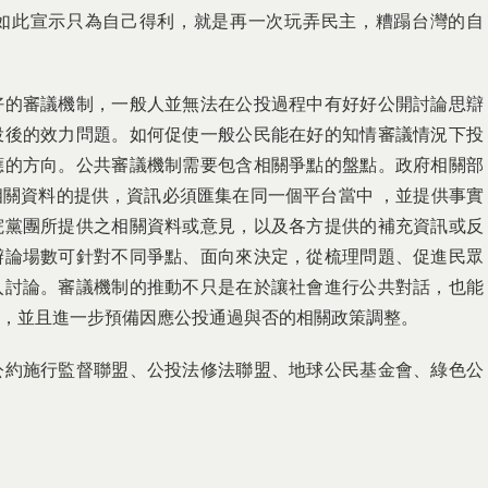
如此宣示只為自己得利，就是再一次玩弄民主，糟蹋台灣的自
好的審議機制，一般人並無法在公投過程中有好好公開討論思辯
投後的效力問題。如何促使一般公民能在好的知情審議情況下投
應的方向。公共審議機制需要包含相關爭點的盤點。政府相關部
關資料的提供，資訊必須匯集在同一個平台當中 ，並提供事實
院黨團所提供之相關資料或意見，以及各方提供的補充資訊或反
辯論場數可針對不同爭點、面向來決定，從梳理問題、促進民眾
入討論。審議機制的推動不只是在於讓社會進行公共對話，也能
，並且進一步預備因應公投通過與否的相關政策調整。
公約施行監督聯盟、公投法修法聯盟、地球公民基金會、綠色公