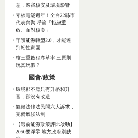
意，嚴審核安及環境影響
零核電滿週年！全台22縣市
代表齊聚 呼籲「拒絕重
啟、面對核廢」
守護能源轉型2.0，才能達
到韌性家園
核三重啟程序草率 三原則
玩真玩假？
國會/政策
環境部不應只有升格和升
官，卻沒有改造
氣候法修法民間六大訴求，
完備氣候法制
【選前能源政策評比啟動】
2050要淨零 地方政府別缺