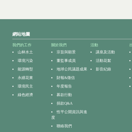
網站地圖
我們的工作
關於我們
活動
山林水土
宗旨與願景
講座及活動
環境污染
董監事成員
活動花絮
能源轉型
地球公民議題成果
影音紀錄
永續花東
財報&徵信
環境民主
年度報告
綠色經濟
募款行動
捐款Q&A
性平公開資訊與進
度
聯絡我們