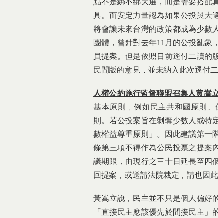
點不是綁不綁大選，而是需要搭配
具。而安定力量認為如果公投與大
將會讓未來台灣的政策都成為少數
團體，曾針對去年11月的公投亂象
員提案。但是依照目前逕付二讀的
民間版的意見，並未納入此次逕付二
人權公約施行監督聯盟召集人黃嵩
基本原則，例如民主共和國原則、
則。若公投案旨在剝奪少數人或特
數權益尊重原則」。因此建議第一
條第三項不得作為公民投票之提案
議期限，由現行之三十日延長至四
回提案，或送請法院裁定，請也因此
黃嵩立說，民主並不只是個人偏好
「直接民主應該優先於間接民主」