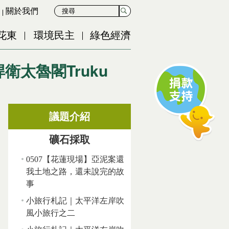
關於我們
花東
環境民主
綠色經濟
衛太魯閣Truku
議題介紹
礦石採取
0507【花蓮現場】亞泥案還
我土地之路，還未說完的故
事
小旅行札記｜太平洋左岸吹
風小旅行之二