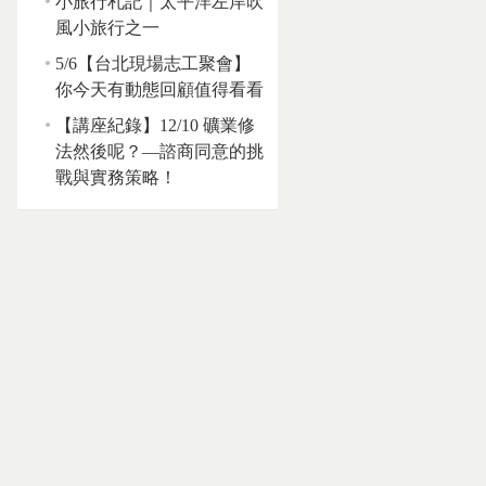
小旅行札記｜太平洋左岸吹
風小旅行之一
5/6【台北現場志工聚會】
你今天有動態回顧值得看看
【講座紀錄】12/10 礦業修
法然後呢？—諮商同意的挑
戰與實務策略！