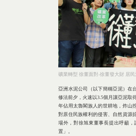
礦業轉型 徐董面對-徐董發大財 居
亞洲水泥公司（以下簡稱亞泥）在台
修法前夕，火速以3.5個月讓亞泥取得
年佔用太魯閣族人的世耕地，炸山
對原住民族權利的侵害、自然資源
場外，對徐旭東董事長提出呼籲，
置」。