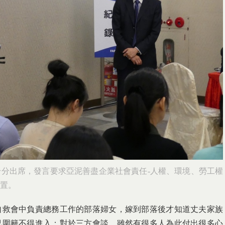
分出席，發言要求亞泥善盡企業社會責任-人權、環境、勞工權
置。
自救會中負責總務工作的部落婦女，嫁到部落後才知道丈夫家族
已圍籬不得進入；對於三方會談，雖然有很多人為此付出很多心