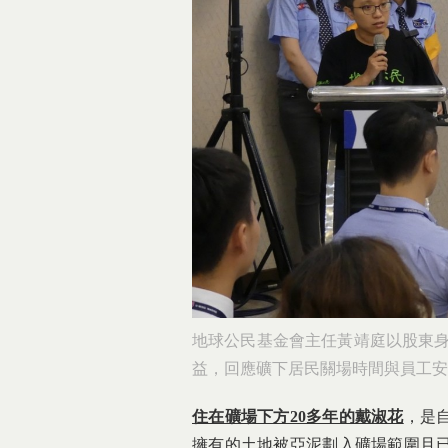
地球公民基金會主任黃靖庭以股東身
益，回應礦下居民關場時間與員工安
住在礦場下方20多年的戴淑花
，是
擁有的土地被亞泥劃入礦場範圍且