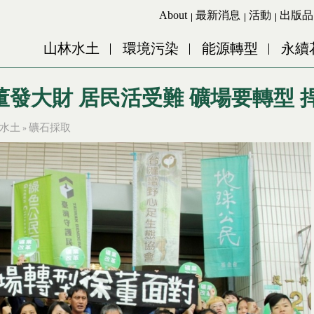
Jump to Main content
Jump to Navigation
About
最新消息
活動
出版品
山林水土
環境污染
能源轉型
永續
發大財 居民活受難 礦場要轉型 捍
水土
礦石採取
»