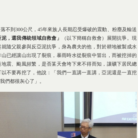
落不到300公尺，45年來族人長期忍受爆破的震動、粉塵及輸送
亞泥，還我傳統領域自救會」
（以下簡稱自救會）展開抗爭。現
歲起就隨父親參與反亞泥抗爭，身為農夫的他，對於耕地被製成水
炸山已經讓山出現了裂痕，暴雨時水從裂痕中冒出，而被挖掉的
蓮地震、颱風頻繁，是否某天會垮下來不得而知，讓礦下居民總
可以不要再挖了，他說：「我們一直講一直講，亞泥還是一直挖
我們都很灰心了」。