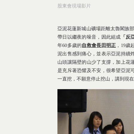
股東會現場影片
亞泥花蓮新城山礦場距離太魯閣族部
帶日以繼夜的噪音，因此組成
「反
年60多歲的
自救會長田明正
，19
泥出售感到痛心，並表示亞泥持續
山頭讓隔壁的山少了支撐，加上花
是充斥著恐懼及不安，很希望亞泥
一直挖，不願意停止挖山，講到現在