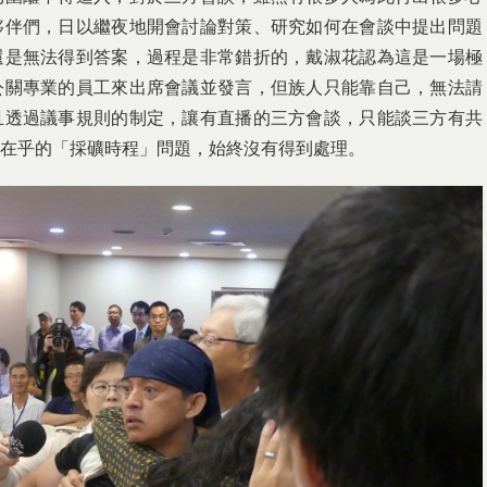
夥伴們，日以繼夜地開會討論對策、研究如何在會談中提出問題
還是無法得到答案，過程是非常錯折的，戴淑花認為這是一場極
公關專業的員工來出席會議並發言，但族人只能靠自己，無法請
且透過議事規則的制定，讓有直播的三方會談，只能談三方有共
在乎的「採礦時程」問題，始終沒有得到處理。