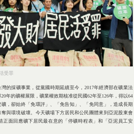
民活受罪
灣的採礦事業，從黨國時期延續至今，2017年經濟部在礦業法
20年的礦權展限，礦業權效期核准從民國62年至126年，得以64
挖礦，卻始終「免環評」、「免告知」、「免同意」，造成長期
掠奪與環境破壞。今天礦場下方居民和公民團體來到亞泥股東會
請正面回應礦下居民最在意的「停礦時程表」和「亞泥員工安