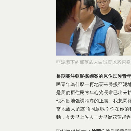
亞泥礦下的部落族人白誠實以股東身
長期關注亞泥採礦案的原住民族青年Kai l
民青年為什麼一再地要來聲援亞泥
是我們原住民青年心疼長輩已出來
他不斷地強調程序的正義。我想問
當地族人的諮商同意嗎？你在你的
動，今天早上族人一大早從花蓮趕過