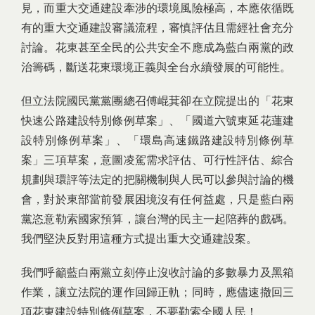
見，而重大交通建設牽涉的環境風險極高，本應依循既
有的重大交通建設審議流程，審慎評估且需經社會充分
討論。花東甚至全民的公共安全不應成為藍白兩黨的政
治籌碼，斷送花東環境正義與全台永續發展的可能性。
但立法院國民黨黨團總召傅崐萁卻在立院提出的「花東
快速公路建設特別條例草案」、「國道六號東延花蓮建
設特別條例草案」、「環島高速鐵路建設特別條例草
案」三項草案，意圖凌駕需求評估、可行性評估、綜合
規劃與環評等法定的把關機制與人民可以參與討論的機
會，對於東部當前發展困境沒有任何益處，只是藍白兩
黨恣意勒索國家預算，讓台灣的民主一起陪葬的戲碼。
我們堅決反對用這種方式提出重大交通建設案。
我們呼籲藍白兩黨立刻停止沒收討論的多數暴力及黑箱
作業，讓立法院的運作回歸正軌；同時，應儘速撤回三
項花東建設特別條例草案，不要勒索全國人民！