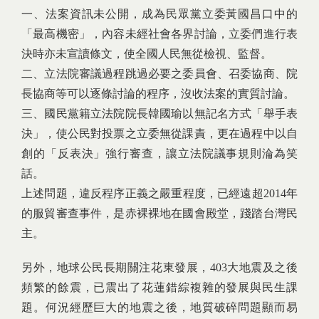
一、法案資訊未公開，成為民眾黨立委黃國昌口中的
「最高機密」，內容未經社會各界討論，立委們進行表
決時亦未宣讀條文，使全國人民無從檢視、監督。
二、立法院審議過程跳過必要之委員會、召委協商、院
長協商等可以逐條討論的程序，沒收法案的實質討論。
三、國民黨籍立法院院長韓國瑜以無記名方式「舉手表
決」，使公民對投票之立委無從課責，更在過程中以自
創的「反表決」強行審查，讓立法院議事規則淪為笑
話。
上述問題，違反程序正義之嚴重程度，已經遠超2014年
的服貿審查事件，是赤裸裸地在國會殿堂，踐踏台灣民
主。
另外，地球公民長期關注花東發展，403大地震及之後
頻繁的餘震，已震出了花蓮錯綜複雜的發展與民生課
題。何況經歷巨大的地震之後，地質破碎問題顯而易