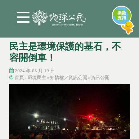
Jump to Main content
Jump to Navigation
民主是環境保護的基石，不
容開倒車！
2024 年 05 月 19 日
首頁
環境民主
知情權／資訊公開
資訊公開
»
»
»
您在這裡
您在這裡