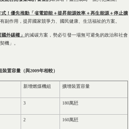
方式！優先推動「省電節能＋提昇能源效率＋再生能源＋停止擴
有副作用，提昇國家競爭力、國民健康、生活福祉的方案。
買國外碳權」
的減碳方案，勢必引發一場無可避免的政治和社會
契機」。
組裝置容量（與
2009
年相較）
新增燃煤機組
擴增裝置容量
3
180萬瓩
2
160萬瓩