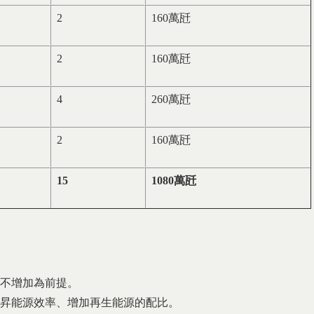
2
160萬瓩
2
160萬瓩
4
260萬瓩
2
160萬瓩
15
1080
萬瓩
碳不增加為前提。
提昇能源效率、增加再生能源的配比。