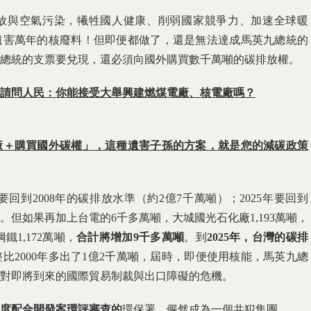
放與空氣污染，犧牲國人健康、削弱國家競爭力、加速全球暖
遺害萬年的核廢料！但即便都做了，還是無法達成馬英九總統的
總統的支票要兌現，還必須向國外購買數千萬噸的碳排放權。
請問人民：你能接受大舉興建燃煤電廠、核電廠嗎？
廠＋購買國外碳權」，這種遺害子孫的方案，就是您的減碳政策
年要回到2008年的碳排放水準（約2億7千萬噸）；2025年要回到
）。但如果再加上台電的6千多萬噸，大城國光石化廠1,193萬噸，
鐵1,172萬噸，
合計將增加
9
千多萬噸
。到
2025
年，台灣的碳排
比2000年多出了1億2千萬噸，屆時，即便使用核能，馬英九總
對即將到來的國際貿易制裁與出口障礙的危機。
度配合開發案環評審查的
環保署，儼然成為一個共犯集團。