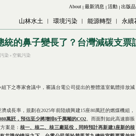
Jump to Main content
Jump to Navigation
About
最新消息
活動
出版品
山林水土
環境污染
能源轉型
永續
總統的鼻子變長了？台灣減碳支票
污染
空氣污染
»
小組下之專家會議中，審議台電公司提出的整體溫室氣體排放減
成長率，規劃在2025年前陸續興建15座80萬瓩的燃煤機組，
080
萬瓩，預估至少將增排6
千萬噸的CO
2
。而面對如此高速膨脹
碳方案是：
核一、核二、核三廠延役，同時預計再新建
3
座新的核
有共識的情況之下，
台電公司等於替馬英九總統宣誓要重啟核