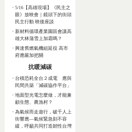
5/16【高雄現場】《民主之
眼》放映會｜鏡頭下的街頭
民主行動 映後座談
新材料循環產業園區會讓高
雄大林蒲雪上加霜嗎？
興達舊燃氣機組延役 高市
府應嚴加把關
抗暖減碳
台積恐耗全台２成電 應與
民間共築「減碳協作平台」
地面型光電怎麼做，才能兼
顧生態、農漁村？
為氣候而走遊行，破千人上
街響應—氣候緊急刻不容
緩，呼籲共同打造韌性台灣