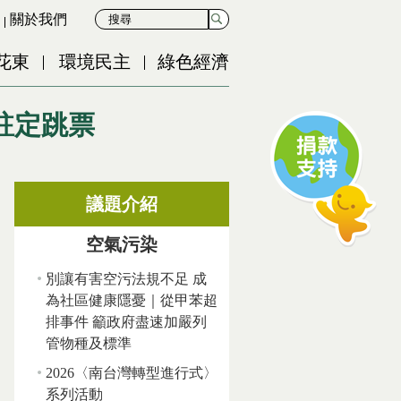
關於我們
花東
環境民主
綠色經濟
註定跳票
議題介紹
空氣污染
別讓有害空污法規不足 成
為社區健康隱憂｜從甲苯超
排事件 籲政府盡速加嚴列
管物種及標準
2026〈南台灣轉型進行式〉
系列活動