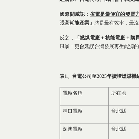
國際間咸認：
省電是最便宜的發電
張高耗能產業」
將是最有效率，最沒
反之，
「燃煤電廠＋核能電廠＋購
風暴！更會延誤台灣發展再生能源的
表1、台電公司至
2025
年擴增燃煤機
電廠名稱
所在地
林口電廠
台北縣
深澳電廠
台北縣