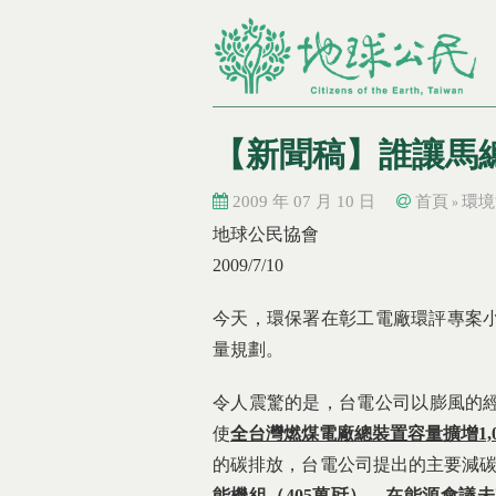
【新聞稿】誰讓馬
2009 年 07 月 10 日
首頁
環境
»
您在這裡
您在這裡
地球公民協會
2009/7/10
今天，環保署在彰工電廠環評專案
量規劃。
令人震驚的是，台電公司以膨風的經濟
使
全台灣燃煤電廠總裝置容量擴增
1,
的碳排放，台電公司提出的主要減
能機組（405
萬
瓩）
，在能源會議未