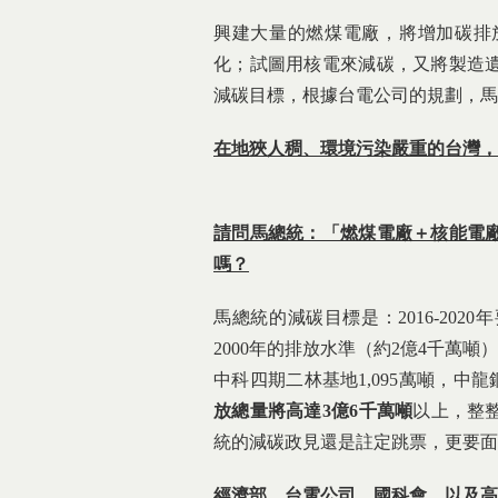
興建大量的燃煤電廠，將增加碳排
化；試圖用核電來減碳，又將製造
減碳目標，根據台電公司的規劃，馬
在地狹人稠、環境污染嚴重的台灣，
請問馬總統：「燃煤電廠＋核能電
嗎？
馬總統的減碳目標是：2016-2020
2000年的排放水準（約2億4千萬噸
中科四期二林基地1,095萬噸，中龍鋼
放總量將高達3
億6
千萬噸
以上，整整
統的減碳政見還是註定跳票，更要面
經濟部、台電公司、國科會，以及高