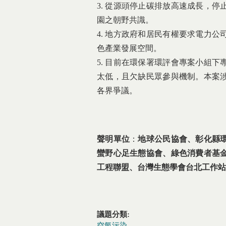
3. 從源頭停止碳排放高速成長，
園之朝野共識。
4. 地方政府和居民有權要求電力
色產業發展空間。
5. 目前在環保署環評會專案小組
太低，且欠缺民眾參與機制。本案
各界爭議。
聲明單位
：
地球公民協會、彰化縣
蠻野心足生態協會、綠色消費者基
工程聯盟、台灣生態學會台北工作站
議題分類:
空氣污染