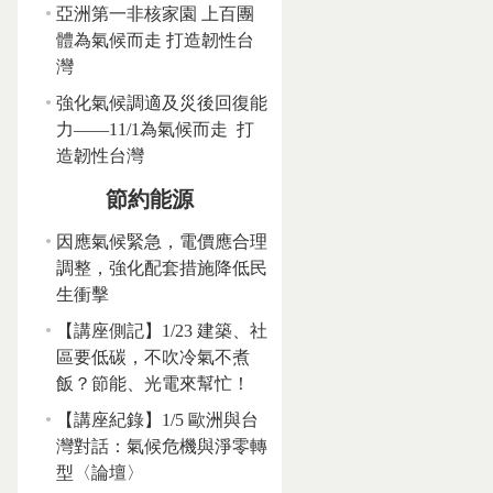
亞洲第一非核家園 上百團
體為氣候而走 打造韌性台
灣
強化氣候調適及災後回復能
力——11/1為氣候而走 打
造韌性台灣
節約能源
因應氣候緊急，電價應合理
調整，強化配套措施降低民
生衝擊
【講座側記】1/23 建築、社
區要低碳，不吹冷氣不煮
飯？節能、光電來幫忙！
【講座紀錄】1/5 歐洲與台
灣對話：氣候危機與淨零轉
型〈論壇〉