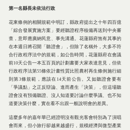
第一名縣長未依法行政
花東條例的相關規範中明訂，縣政府提出之十年四百億
「綜合發展實施方案」要經聽證程序核備再送到中央審
查，意即應廣納民意、事先溝通。花蓮縣府煞有其事的
在本週日將召開「聽證會」，但除了名稱外，大多不符
合行政程序法中的規範，如公告時間，花蓮縣府在會議
前10天公告一本五百頁的計劃書要大家表達意見，但依
行政程序法第55條依計畫性質比照農村再生條例施行細
則第3條規範，應該在14天前公告。又如聽證會要有
「爭議點」之正反辯論、進而產生「決策」，但這場聽
證會沒有預備聽證、沒人知道要討論什麼爭議、也不知
道要決策什麼，實在看不出跟一般說明會的差異。
這麼多年的嘉年華已經證明沒有觀光客會特別為了演唱
會而來，但小旅行卻越來越盛行，規模經濟與微型產業