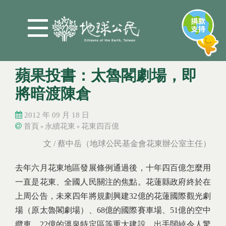
Jump to Main content
Jump to Navigation
蘋果投書：太魯閣劇場，即
將暗渡陳倉
2012 年 09 月 18 日
首頁
永續花東
花東四百億
»
»
您在這裡
您在這裡
文 / 蔡中岳（地球公民基金會花東辦公室主任）
去年六月花東地區發展條例通過後，十年四百億怎麼用
一直是花東、全國人民關注的焦點。花蓮縣政府終於在
上周公告，未來四年將規劃興建32億的花蓮國際觀光劇
場（原太魯閣劇場）、68億的國際賽車場、51億的空中
纜車、22億的溫泉特定區等重大建設，出手闊綽令人驚