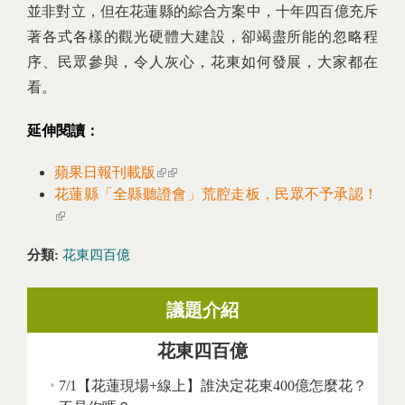
並非對立，但在花蓮縣的綜合方案中，十年四百億充斥
著各式各樣的觀光硬體大建設，卻竭盡所能的忽略程
序、民眾參與，令人灰心，花東如何發展，大家都在
看。
延伸閱讀：
蘋果日報刊載版
(link is external)
(link is external)
花蓮縣「全縣聽證會」荒腔走板，民眾不予承認！
(link is external)
分類:
花東四百億
議題介紹
花東四百億
7/1【花蓮現場+線上】誰決定花東400億怎麼花？