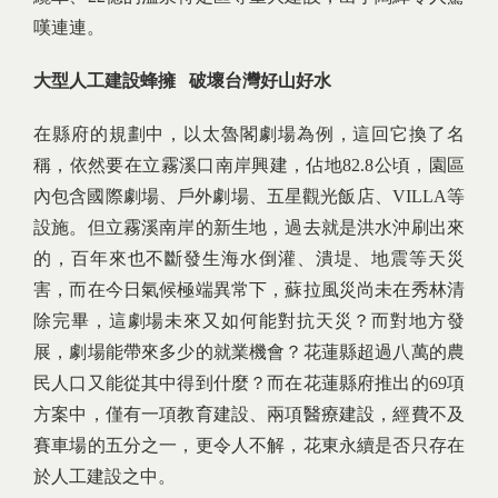
嘆連連。
大型人工建設蜂擁 破壞台灣好山好水
在縣府的規劃中，以太魯閣劇場為例，這回它換了名
稱，依然要在立霧溪口南岸興建，佔地82.8公頃，園區
內包含國際劇場、戶外劇場、五星觀光飯店、VILLA等
設施。但立霧溪南岸的新生地，過去就是洪水沖刷出來
的，百年來也不斷發生海水倒灌、潰堤、地震等天災
害，而在今日氣候極端異常下，蘇拉風災尚未在秀林清
除完畢，這劇場未來又如何能對抗天災？而對地方發
展，劇場能帶來多少的就業機會？花蓮縣超過八萬的農
民人口又能從其中得到什麼？而在花蓮縣府推出的69項
方案中，僅有一項教育建設、兩項醫療建設，經費不及
賽車場的五分之一，更令人不解，花東永續是否只存在
於人工建設之中。