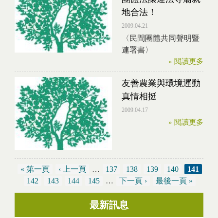
地合法！
2009.04.21
〈民間團體共同聲明暨
連署書〉
» 閱讀更多
友善農業與環境運動
真情相挺
2009.04.17
» 閱讀更多
« 第一頁
‹ 上一頁
…
137
138
139
140
141
頁面
142
143
144
145
…
下一頁 ›
最後一頁 »
最新訊息