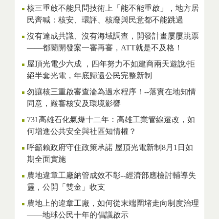
核三重啟不能只問技術上「能不能重啟」，地方居
民齊喊：核安、環評、核廢與民意都不能跳過
沒有達成共識、沒有海域調查，開發計畫屢屢跳票
——都蘭開發案一審再審，ATT就是不及格！
屋頂光電少六成 ，四年努力不如建商兩天遊說/拒
絕半套光電，年底歸還公民完整新制
勿讓核三重啟審查淪為過水程序！--落實在地知情
同意，嚴審核安及環境影響
731高雄石化氣爆十二年：高雄工業管線遷改，如
何增進公共安全與社區知情權？
呼籲賴政府守住政策承諾 屋頂光電新制8月1日如
期全面實施
農地違章工廠納管成效不彰--經濟部應檢討輔導失
靈，公開「雙金」收支
農地上的違章工廠，如何從末端圍堵走向制度治理
——地球公民十年的倡議啟示