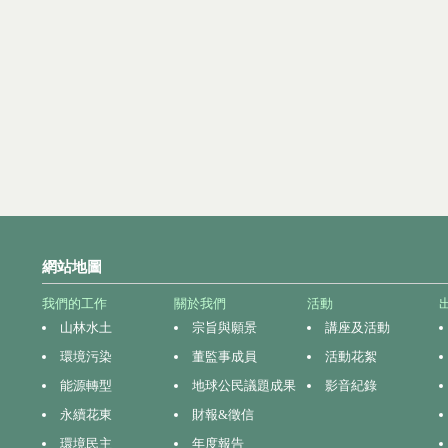
網站地圖
我們的工作
關於我們
活動
山林水土
宗旨與願景
講座及活動
環境污染
董監事成員
活動花絮
能源轉型
地球公民議題成果
影音紀錄
永續花東
財報&徵信
環境民主
年度報告