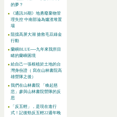
的夢？
《通訊16期》地勇廢棄物管
理失控 中南部淪為爐渣堆置
場
阻擋高屏大湖 搶救毛豆綠金
行動
蘭嶼BLUE──九年來我所目
睹的蘭嶼困境
給自己一張根植於土地的台
灣身份證（ 寫在山林書院高
雄營隊之後）
我們在山林書院 「喚起慈
悲」參與山林書院營隊的反
思
「反五輕」，是現在進行
式！記後勁反五輕22週年晚