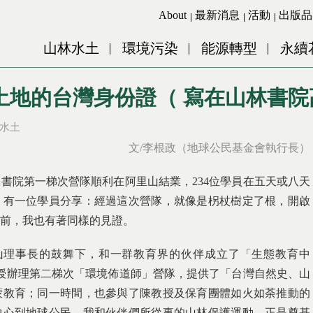
Jump to Main content
Jump to Navigation
About
最新消息
活動
出版品
山林水土
環境污染
能源轉型
永續
土地的台灣身份證（ 寫在山林書院
水土
文/李根政（地球公民基金會執行長）
書院第一梯次營隊順利在阿里山結業，234位學員在五天或八天
。有一位學員分享：經過這次營隊，就像是柺杖樹定了根，開啟
年前，我也有著同樣的見證。
輝山理事長的鼓舞下，和一群教育界的伙伴成立了「生態教育中
授辦理第二梯次「環境佈道師」營隊，提供了「台灣自然史、山
蒙教育；同一時間，也參與了陳教授及保育團體如火如荼推動的
中心到地球公民，我和伙伴們所從事的山林保護運動，正是奠基