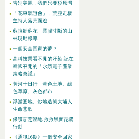
告別美麗，我們只要杉原灣
「花東聽證會」，荒腔走板
主持人落荒而逃
蘇拉斷蘇花：柔腸寸斷的山
林現勘報導
一個安全回家的夢？
高科技業看不見的汙染 記在
韓國召開的「永續電子產業
策略會議」
黃河十日行：黃色土地、綠
色草原、灰色都市
浮濫圈地、炒地造就大埔人
生命悲歌
保護茄萣溼地 救救黑面琵鷺
行動
《通訊16期》一個安全回家