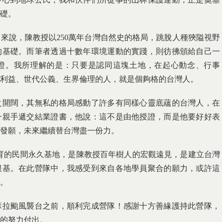
礎。
來說，陳教授以250萬年台灣自然史的格局，跳脫人種狹隘視野
的基礎。而筆者透過十數年環境運動的實踐，則彷彿頒給自己一
證。我所理解的是：只要是認同這塊土地，在起心動念、行事
利益、世代公義、生界倫理的人，就是個夠格的台灣人。
之開闊，其無私的格局感動了許多有同樣心靈底蘊的台灣人，在
一親手遞交結業證書，他說：這不是由他授證，而是他要好好表
發願，未來繼續替台灣盡一份力。
育的民間永久基地，是陳教授百年樹人的宏觀遠見，是建立台灣
根基。在此營隊中，我感受到來自各地學員聚合的願力，或許這
。
蘇拉颱風襲台之前，順利完成營隊！感謝十方善緣護持此營隊，
的努力付出。