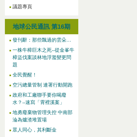
議題專頁
地球公民通訊 第16期
發刊辭：那些飄過的雲朵…
一株牛樟巨木之死--從金峯牛
樟盜伐案談林地浮濫變更問
題
全民覺醒！
空污總量管制 連署行動開跑
政府和工廠聯手要你喝廢
水？--速寫「霄裡溪案」
地勇廢棄物管理失控 中南部
淪為爐渣堆置場
眾人同心，其利斷金