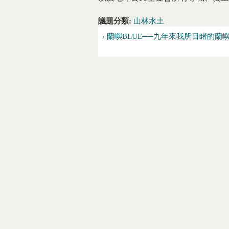
議題分類:
山林水土
‹ 蘭嶼BLUE──九年來我所目睹的蘭