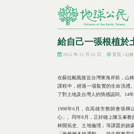
給自己一張根植於
2012 年 11 月 01 日
首頁
山林
»
您在這裡
您在這裡
在蘇拉颱風接近台灣東海岸前，山林
課程中，經過一場紮實的生命洗禮
了對土地及台灣人的情感認同。14
1998年6月，在高雄市教師會張
心」。同年8月，正好碰上陳玉峯教
林開拓史、土地倫理」等課題的啟
「搶救檜木林運動」。從生態教育