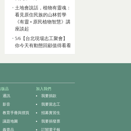
土地會說話，植物有靈魂：
看見原住民族的山林哲學
《有靈 • 原民植物智慧》講
座談起
5/6【台北現場志工聚會】
你今天有動態回顧值得看看
出版品
加入我們
通訊
我要捐款
影音
我要當志工
教育手冊與摺頁
招募實習生
議題地圖
我要捐發票
義賣品
訂閱電子報