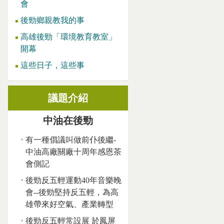
會
後勁鄉親教我的事
高雄後勁「環境教育教室」
開幕
這些日子，這些事
議題介紹
中油在後勁
有一種倡議叫做前仆後繼-
中油高廠關廠十周年感恩茶
會側記
後勁反五輕運動40年音樂晚
會--後勁堅持反五輕，為高
雄帶來好空氣、產業轉型
後勁反五輕常設展 於鳳屏