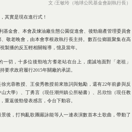
文 /王敏玲（地球公民基金會副執行長）
，其實是現在進行式！
福利基金會、本會及煉油廠生態公園促進會、後勁廟產管理委員會
鄉、敬老晚會，由本會李根政執行長主持。數百位鄉親聚集在高
視製播的反五輕相關報導，憶及當年。
輕的一切，十多位後勁地方耆老站在台上，虔誠地面對「老祖」
要求政府履行2015年關廠的承諾。
徐光蓉教授、王俊秀教授前來致詞與勉勵，還有22年前參與反
中山大學）、丁勇言（現任潮州鎮公所秘書）、呂欣怡（現任教
，重返後勁發表感言，令台下動容。
願景後，打狗亂歌團嚴詠能等人一連表演數首本土歌曲，帶動了