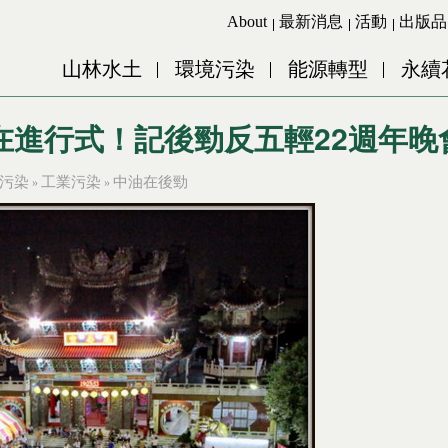
Jump to Main content
Jump to Navigation
About
最新消息
活動
出版品
山林水土
環境污染
能源轉型
永續
在進行式！記後勁反五輕22週年晚
污染
工業污染
中油在後勁
»
»