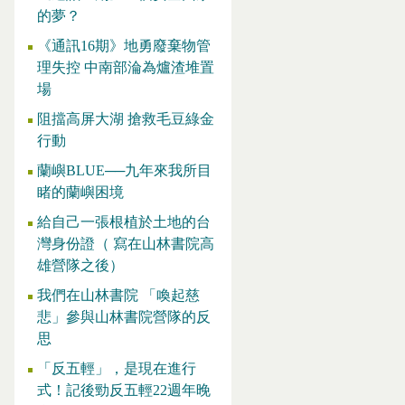
的夢？
《通訊16期》地勇廢棄物管
理失控 中南部淪為爐渣堆置
場
阻擋高屏大湖 搶救毛豆綠金
行動
蘭嶼BLUE──九年來我所目
睹的蘭嶼困境
給自己一張根植於土地的台
灣身份證（ 寫在山林書院高
雄營隊之後）
我們在山林書院 「喚起慈
悲」參與山林書院營隊的反
思
「反五輕」，是現在進行
式！記後勁反五輕22週年晚