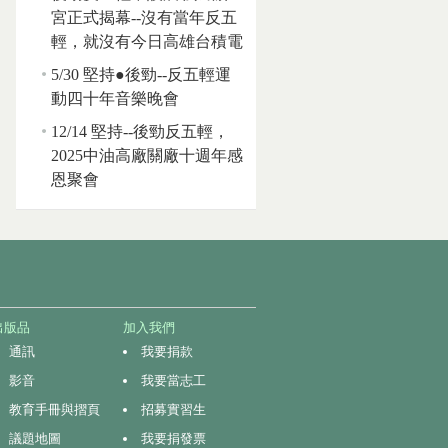
宮正式揭幕--沒有當年反五
輕，就沒有今日高雄台積電
5/30 堅持●後勁--反五輕運
動四十年音樂晚會
12/14 堅持--後勁反五輕，
2025中油高廠關廠十週年感
恩聚會
出版品
加入我們
通訊
我要捐款
影音
我要當志工
教育手冊與摺頁
招募實習生
議題地圖
我要捐發票