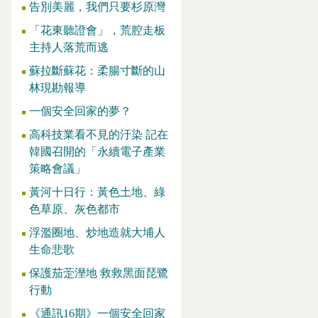
告別美麗，我們只要杉原灣
「花東聽證會」，荒腔走板
主持人落荒而逃
蘇拉斷蘇花：柔腸寸斷的山
林現勘報導
一個安全回家的夢？
高科技業看不見的汙染 記在
韓國召開的「永續電子產業
策略會議」
黃河十日行：黃色土地、綠
色草原、灰色都市
浮濫圈地、炒地造就大埔人
生命悲歌
保護茄萣溼地 救救黑面琵鷺
行動
《通訊16期》一個安全回家