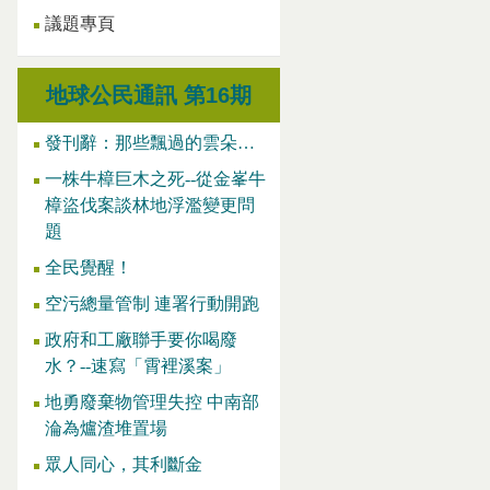
議題專頁
地球公民通訊 第16期
發刊辭：那些飄過的雲朵…
一株牛樟巨木之死--從金峯牛
樟盜伐案談林地浮濫變更問
題
全民覺醒！
空污總量管制 連署行動開跑
政府和工廠聯手要你喝廢
水？--速寫「霄裡溪案」
地勇廢棄物管理失控 中南部
淪為爐渣堆置場
眾人同心，其利斷金