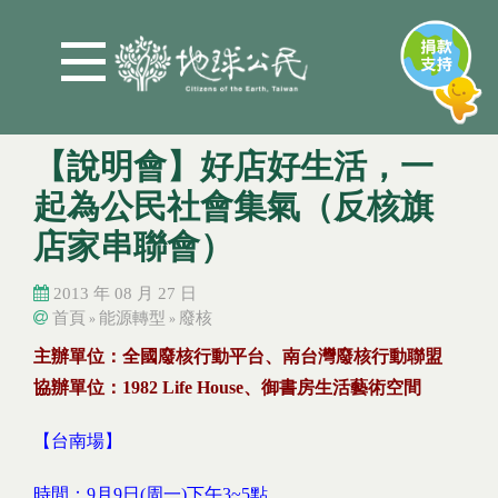
Jump to Main content
Jump to Navigation
【說明會】好店好生活，一
起為公民社會集氣（反核旗
店家串聯會）
2013 年 08 月 27 日
首頁
能源轉型
廢核
»
»
您在這裡
您在這裡
主辦單位：全國廢核行動平台、南台灣廢核行動聯盟
協辦單位：1982 Life Hous
e
、御書房生活藝術空間
【台南場】
時間：9月9日(周一)下午3~5點