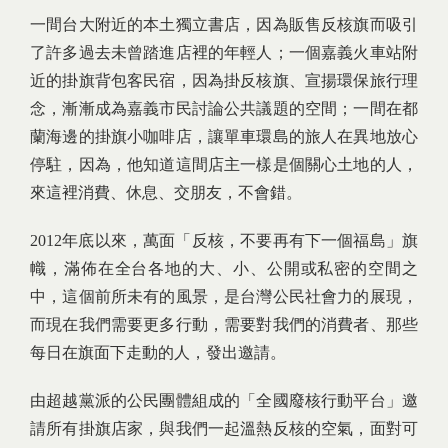
一間台大附近的本土獨立書店，因為販售反核旗而吸引
了許多過去未曾踏進店裡的年輕人；一個嘉義火車站附
近的掛旗背包客民宿，因為掛反核旗、宣揚環保旅行理
念，漸漸成為嘉義市民討論公共議題的空間；一間在都
蘭海邊的掛旗小咖啡店，讓單車環島的旅人在異地放心
停駐，因為，他知道這間店主一樣是個關心土地的人，
來這裡消費、休息、交朋友，不會錯。
2012年底以來，萬面「反核，不要再有下一個福島」旗
幟，滿佈在全台各地的大、小、公開或私密的空間之
中，這個前所未有的風景，是台灣公民社會力的展現，
而現在我們需要更多行動，需要對我們的消費者、那些
每日在旗面下走動的人，發出邀請。
由超越黨派的公民團體組成的「全國廢核行動平台」邀
請所有掛旗店家，與我們一起溫熱反核的空氣，面對可