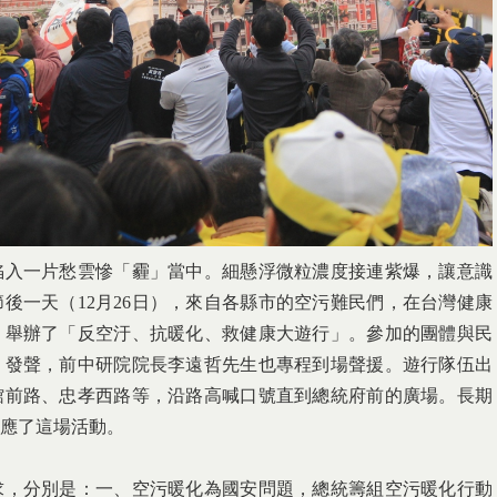
陷入一片愁雲慘「霾」當中。細懸浮微粒濃度接連紫爆，讓意識
後一天（12月26日），來自各縣市的空污難民們，在台灣健康
，舉辦了「反空汙、抗暖化、救健康大遊行」。參加的團體與民
、發聲，前中研院院長李遠哲先生也專程到場聲援。遊行隊伍出
館前路、忠孝西路等，沿路高喊口號直到總統府前的廣場。長期
應了這場活動。
求，分別是：一、空污暖化為國安問題，總統籌組空污暖化行動