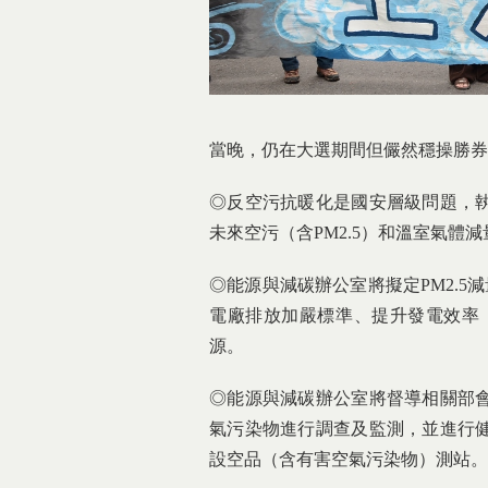
當晚，仍在大選期間但儼然穩操勝券
◎反空污抗暖化是國安層級問題，
未來空污（含PM2.5）和溫室氣體
◎能源與減碳辦公室將擬定PM2.5
電廠排放加嚴標準、提升發電效率；
源。
◎能源與減碳辦公室將督導相關部
氣污染物進行調查及監測，並進行
設空品（含有害空氣污染物）測站。