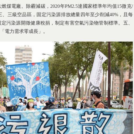
煤電廠。除霾減碳，2020年PM2.5達國家標準年均值15微克/
。三、三級空品區，固定污染源排放總量四年至少削減40%，且每
固定污染源開徵健康稅捐，制定有害空氣污染物管制標準。五、
「電力需求零成長」。