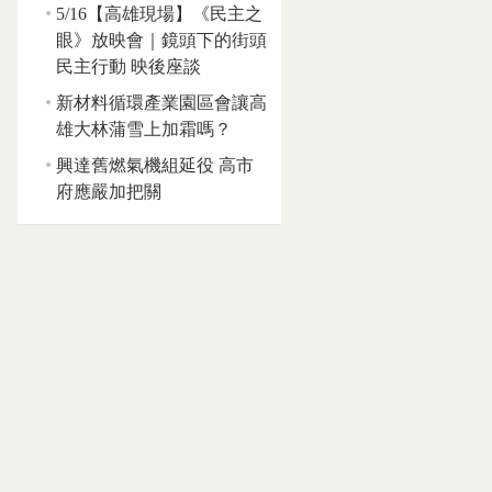
5/16【高雄現場】《民主之
眼》放映會｜鏡頭下的街頭
民主行動 映後座談
新材料循環產業園區會讓高
雄大林蒲雪上加霜嗎？
興達舊燃氣機組延役 高市
府應嚴加把關