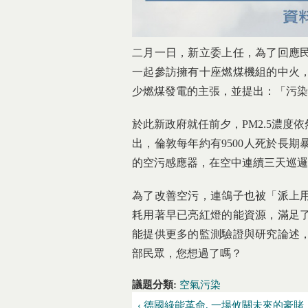
二月一日，新立委上任，為了回應
一起參訪擁有十座燃煤機組的中火
少燃煤發電的主張，並提出：「污染
於此新政府就任前夕，PM2.5濃度
出，倫敦每年約有9500人死於長
的空污感應器，在空中連續三天巡邏
為了改善空污，連鴿子也被「派上
耗用著早已亮紅燈的能資源，滿足
能提供更多的監測驗證與研究論述
部民眾，您想過了嗎？
議題分類:
空氣污染
‹ 德國綠能革命, 一場攸關未來的豪賭