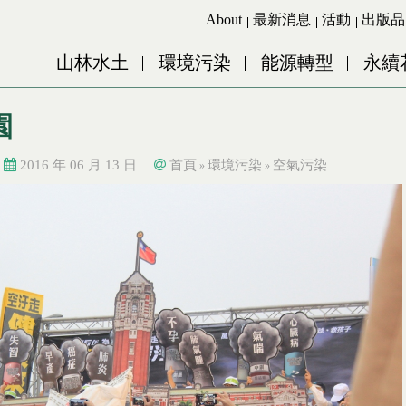
Jump to Main content
Jump to Navigation
About
最新消息
活動
出版品
山林水土
環境污染
能源轉型
永續
園
2016 年 06 月 13 日
首頁
環境污染
空氣污染
»
»