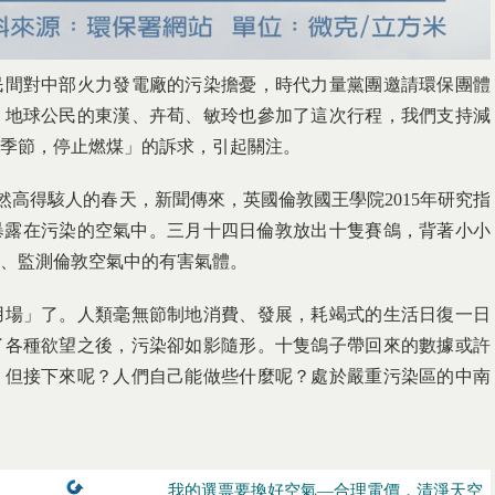
民間對中部火力發電廠的污染擔憂，時代力量黨團邀請環保團體
，地球公民的東漢、卉荀、敏玲也參加了這次行程，我們支持減
季節，停止燃煤」的訴求，引起關注。
依然高得駭人的春天，新聞傳來，英國倫敦國王學院2015年研究指
期暴露在污染的空氣中。三月十四日倫敦放出十隻賽鴿，背著小小
、監測倫敦空氣中的有害氣體。
用場」了。人類毫無節制地消費、發展，耗竭式的生活日復一日
了各種欲望之後，污染卻如影隨形。十隻鴿子帶回來的數據或許
，但接下來呢？人們自己能做些什麼呢？處於嚴重污染區的中南
我的選票要換好空氣—合理電價，清淨天空