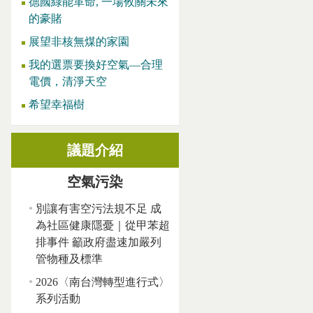
德國綠能革命, 一場攸關未來
的豪賭
展望非核無煤的家園
我的選票要換好空氣—合理
電價，清淨天空
希望幸福樹
議題介紹
空氣污染
別讓有害空污法規不足 成
為社區健康隱憂｜從甲苯超
排事件 籲政府盡速加嚴列
管物種及標準
2026〈南台灣轉型進行式〉
系列活動