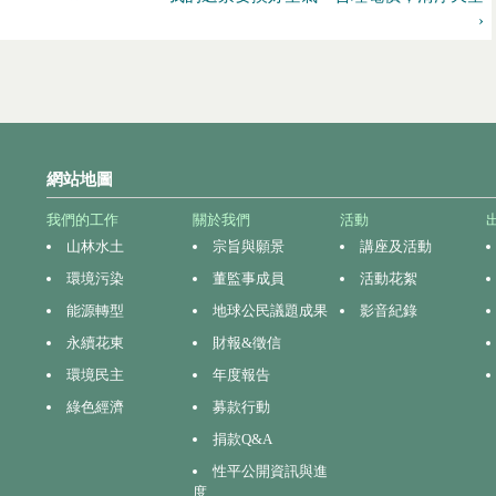
›
網站地圖
我們的工作
關於我們
活動
山林水土
宗旨與願景
講座及活動
環境污染
董監事成員
活動花絮
能源轉型
地球公民議題成果
影音紀錄
永續花東
財報&徵信
環境民主
年度報告
綠色經濟
募款行動
捐款Q&A
性平公開資訊與進
度