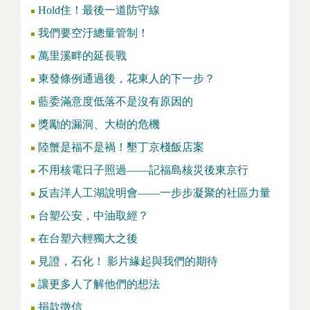
Hold住！最後一道防守線
我們要空汙總量管制！
萬里溪畔的延長戰
東發條例通過後，花東人的下一步？
藍委滿意度低落不是沒有原因的
獎勵的漏洞、大樹的危機
陸蟹是福不是禍！墾丁京棧飯店案
不用核電日子照過——記福島核災後東京行
反吉洋人工湖說明會——一步步凝聚的社區力量
台塑公安，中油取經？
在台塑六輕獨大之後
見證，石化！ 影片緣起與我們的期待
讓更多人了解他們的想法
捐款徵信