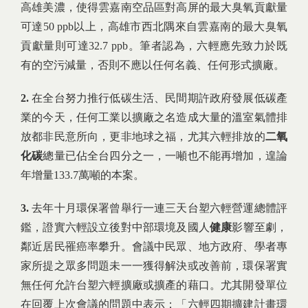
高雄美濃，使得雲嘉南空品區對高屏的最大臭氧貢獻量
可達50 ppb以上，高雄市西北隅來自雲嘉南的最大臭氧
貢獻量則可達32.7 ppb。筆者認為，六輕應先致力於既
有的空污減量，否則不應以任何名義、任何形式擴廠。
2.
在全台努力推行低碳生活、民間期許政府發展低碳產
業的今天，任何工業以擴廠之名造成大量的溫室氣體排
放都非民意所向，更非地球之福，尤其六輕排放的
二氧
化碳
總量已佔全台四分之一，一噸也不能再增加，遑論
年增量133.7萬噸的本案。
3.
去年十月環保署曾舉行一連三天台塑六輕營運總體評
鑑，證實六輕設立後對中部環境及國人
健康
影響至劇，
鄰近居民罹癌率攀升。會議中民眾、地方政府、學者專
家所提之眾多問題未一一獲得解決或改善前，環保署實
無任何允許台塑六輕擴廠或擴產的藉口。尤其開發單位
在回覆上次會議的問題中表示：「六輕四期擴建計畫環