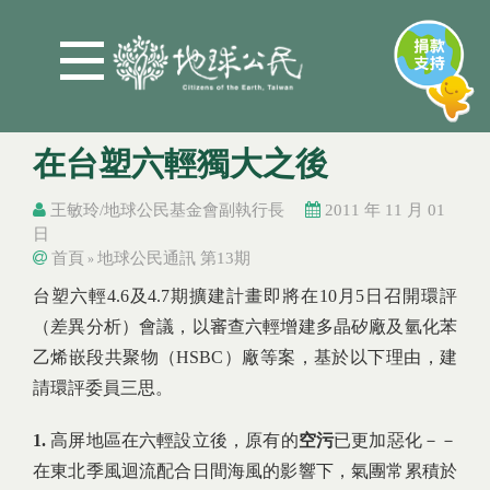
Jump to Main content
Jump to Navigation
在台塑六輕獨大之後
王敏玲/地球公民基金會副執行長
2011 年 11 月 01
日
首頁
地球公民通訊 第13期
»
您在這裡
您在這裡
台塑六輕4.6及4.7期擴建計畫即將在10月5日召開環評
（差異分析）會議，以審查六輕增建多晶矽廠及氫化苯
乙烯嵌段共聚物（HSBC）廠等案，基於以下理由，建
請環評委員三思。
1.
高屏地區在六輕設立後，原有的
空污
已更加惡化－－
在東北季風迴流配合日間海風的影響下，氣團常累積於