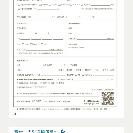
‹ 遷村，告別環境災民?