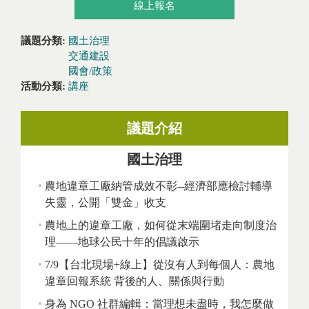
線上報名
議題分類:
國土治理
交通建設
國會/政策
活動分類:
講座
議題介紹
國土治理
農地違章工廠納管成效不彰--經濟部應檢討輔導
失靈，公開「雙金」收支
農地上的違章工廠，如何從末端圍堵走向制度治
理——地球公民十年的倡議啟示
7/9【台北現場+線上】從沒有人到每個人：農地
違章回報系統 背後的人、關係與行動
身為 NGO 社群編輯：當理想未盡時，我怎麼做