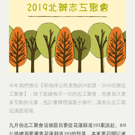
今年我們推出【和地球公民更熟的N堂課－2019北辦志
工聚會】，除了延續每月一次的志工聚會，也會加入更
多互動的元素，也計畫辦理議題小旅行，讓各位志工親
近議題現場。
九月份志工聚會這個題目要從花蓮縣道193案說起。8/9
公路總局要審查花蓮縣道193的預算，本來要召開記者