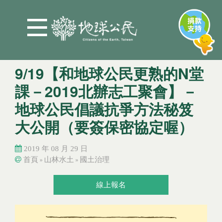
Jump to Main content
Jump to Navigation
9/19【和地球公民更熟的N堂
課－2019北辦志工聚會】－
地球公民倡議抗爭方法秘笈
大公開（要簽保密協定喔）
2019 年 08 月 29 日
首頁
山林水土
國土治理
»
»
您在這裡
您在這裡
線上報名