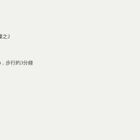
樓之2
)，步行約3分鐘