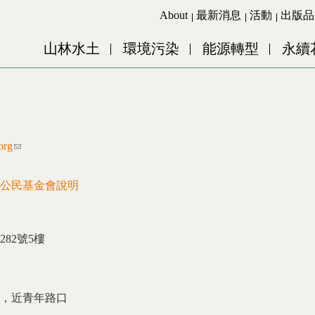
Jump to Main content
Jump to Navigation
About
最新消息
活動
出版品
山林水土
環境污染
能源轉型
永續
ink sends e-mail)
org
(link sends e-mail)
公民基金會說明
82號5樓
，近青年路口