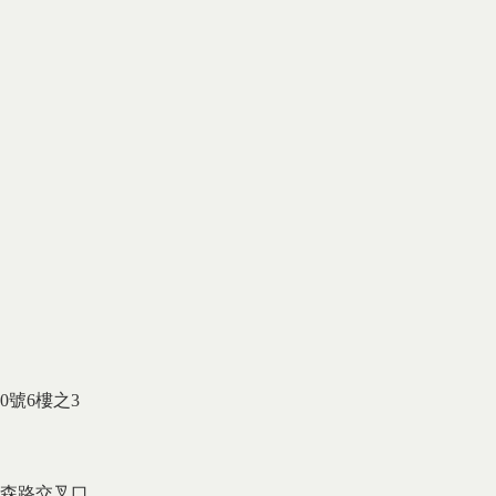
0號6樓之3
森路交叉口