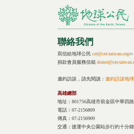
聯絡我們
您在這裡
寫信給地球公民
cet@cet-taiwan.org
(l
捐款會員服務信箱
donor@cet-taiwan.
邀約訪談，請先閱讀：
邀約訪談地球
高雄總部
地址：801756高雄市前金區中華四路2
電話：07-2156809
傳真：07-2156909
交通：捷運中央公園站步行約十分鐘