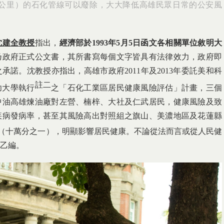
3.5公里）的石化管線可以廢除，大大降低高雄民眾日常的公安風
沈建全教授
指出，
經濟部於
1993
年
5
月
5
日函文各相關單位敘明大
乃政府正式公文書，其所書寫每個文字皆具有法律效力，政府即
諾。沈教授亦指出，高雄市政府2011年及2013年委託美和科
註二
功大學執行
之「石化工業區居民健康風險評估」計畫，三個
中油高雄煉油廠對左營、楠梓、大社及仁武居民，健康風險及致
疾病發病率，甚至其風險高出對照組之旗山、美濃地區及花蓮縣
（十萬分之一），明顯影響居民健康。不論從法而言或從人民健
乙編。