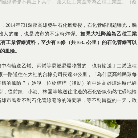
，呼籲經濟部不再上下其手，讓大社工業區降為乙種工業區。（蔡
，2014年731深夜高雄發生石化氣爆後，石化管線問題曝光，幾
雄人的痛，也是城市的不定時炸彈。
如果大社降編為乙種工業
既有工業管線資料，至少有
16
條（共
163.5
公里）的石化管線可以
的風險。
線中有輸送乙烯、丙烯等易燃易爆物質的，也有輸送丁二烯這種
廠一路送往在大社的台橡公司長達33公里，「為什麼高雄民眾每
這樣的風險？」她說，位於楠梓（後勁）的中油高雄煉油廠已經
型，從前鎮、小港、林園等地送往北邊的石化管線仍然忙碌地輸
高雄市民看不到石化管線廢除的時間表，等不到轉型的一天，政