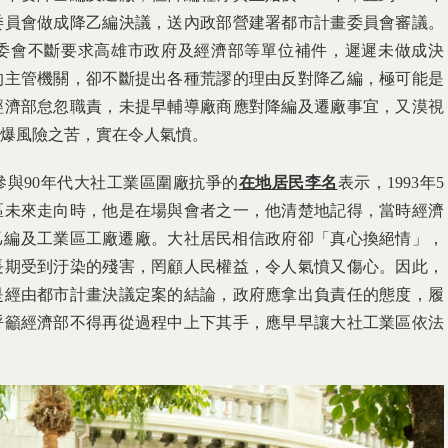
委員會做成降乙編決議，送內政部營建署都市計畫委員會審議。
委會不斷要求高雄市政府及經濟部等單位補件，遲遲未做成決
的主管機關，卻不斷提出各種荒謬的理由反對降乙編，極可能是
經濟部怠忽職責，未提早輔導廠商應對降編及遷廠事宜，又漠視
爆風險之苦，實在令人氣憤。
與90年代大社工業區圍廠抗爭的
在地居民李名
表示，1993年5
區未來走向時，他是在場與會者之一，他清楚地記得，當時經濟
降乙編及工業區工廠遷廠。大社居民相信政府卻「真心換絕情」，
長期受到汙染的殘害，罔顧人民權益，令人氣憤又傷心。因此，
是經由都市計畫決議定案的結論，政府應拿出負責任的態度，履
呼籲經濟部不得再從過程中上下其手，應早早讓大社工業區依法