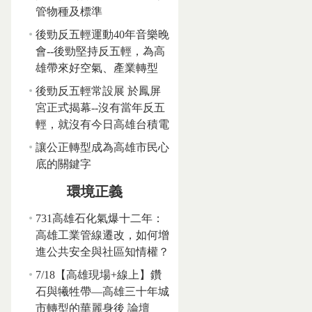
管物種及標準
後勁反五輕運動40年音樂晚
會--後勁堅持反五輕，為高
雄帶來好空氣、產業轉型
後勁反五輕常設展 於鳳屏
宮正式揭幕--沒有當年反五
輕，就沒有今日高雄台積電
讓公正轉型成為高雄市民心
底的關鍵字
環境正義
731高雄石化氣爆十二年：
高雄工業管線遷改，如何增
進公共安全與社區知情權？
7/18【高雄現場+線上】鑽
石與犧牲帶—高雄三十年城
市轉型的華麗身後 論壇