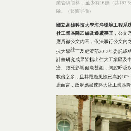
業管線資料，至少有16條（共16
險。（蔡馥宇攝）
國立高雄科技大學海洋環境工程系
社工業區降乙編及遷廠事宜
，公文
應貫徹公文內容，依法履行公文內之承
註一
技大學
及經濟部2013年委託成
計畫研究成果皆指出仁大工業區及
癌、致死影響健康甚鉅，胸腔呼吸
-5
數倍之多，且其罹癌風險已高於10
康而言，政府應盡速將大社工業區降