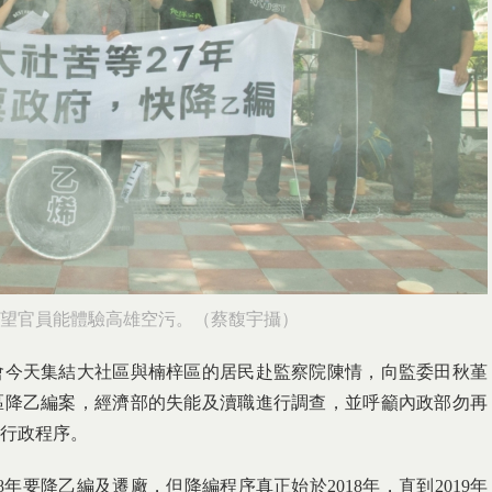
望官員能體驗高雄空污。（蔡馥宇攝）
會今天集結大社區與楠梓區的居民赴監察院陳情，向監委田秋堇
區降乙編案，經濟部的失能及瀆職進行調查，並呼籲內政部勿再
行政程序。
18年要降乙編及遷廠，但降編程序真正始於2018年，直到2019年