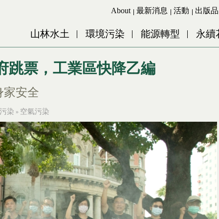
Jump to Main content
Jump to Navigation
About
最新消息
活動
出版品
山林水土
環境污染
能源轉型
永續
政府跳票，工業區快降乙編
身家安全
污染
空氣污染
»