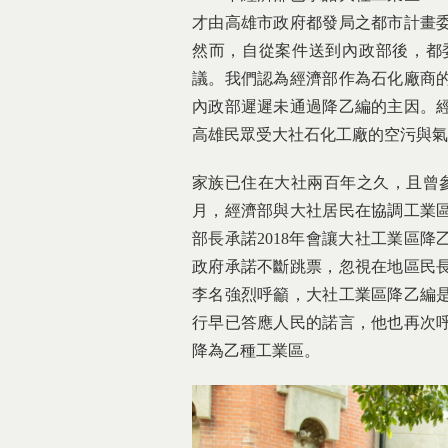
才由高雄市政府都發局之都市計畫
然而，自從案件送到內政部後，都
議。我們認為經濟部作為石化廠商
內政部遲遲未通過降乙編的主因。
高雄民眾受大社石化工廠的空污與氣
家族已住在大社兩百年之久，且曾參
月，經濟部與大社居民在協調工業
部長承諾2018年會讓大社工業區
政府承諾不斷跳票，忽視在地區民
李名強烈呼籲，大社工業區降乙編
行早已答應人民的諾言，他也再次
降為乙種工業區。