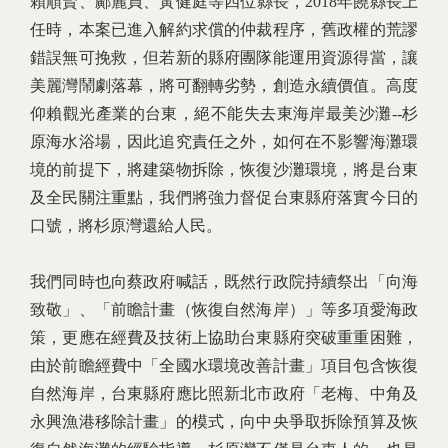
賴順賢、鄺麗貞、黃健庭等四位縣長，2018年饒縣長上
任時，本案已進入解約求償的仲裁程序，舊政權的荒謬
錯誤無可挽救，但若新的縣府團隊能運用資源得當，讓
美麗灣鬧劇落幕，將可翻轉劣勢，創造永續價值。高度
仰賴觀光產業的台東，絕不能失去東海岸最美沙灘--杉
原海水浴場，因此追究責任之外，如何在不影響海灘環
境的前提下，將建築物拆除，恢復沙灘環境，將是台東
及全民關注重點，我們將強力督促台東縣府落實今日的
口號，將杉原灣還給人民。
我們同時也向蔡政府喊話，既然行政院持續祭出「向海
致敬」、「前瞻計畫（恢復自然海岸）」等多項愛海政
策，更應在經費及技術上協助台東縣府突破重重困難，
由於前瞻經費中「全國水環境改善計畫」項目包含恢復
自然海岸，台東縣府應比照新北市政府「老梅、中角及
永興漁港移除計畫」的模式，向中央爭取拆除預算及恢