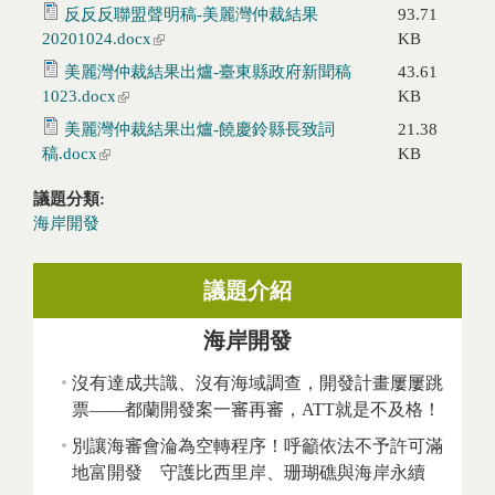
反反反聯盟聲明稿-美麗灣仲裁結果
93.71
20201024.docx
(link is external)
KB
美麗灣仲裁結果出爐-臺東縣政府新聞稿
43.61
1023.docx
(link is external)
KB
美麗灣仲裁結果出爐-饒慶鈴縣長致詞
21.38
稿.docx
(link is external)
KB
議題分類:
海岸開發
議題介紹
海岸開發
沒有達成共識、沒有海域調查，開發計畫屢屢跳
票——都蘭開發案一審再審，ATT就是不及格！
別讓海審會淪為空轉程序！呼籲依法不予許可滿
地富開發 守護比西里岸、珊瑚礁與海岸永續