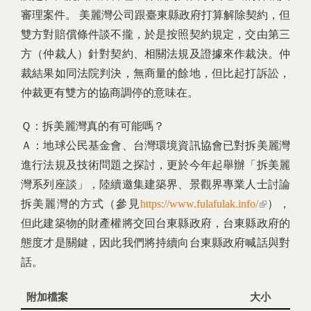
審理案件。 美麗灣公司跟臺東縣政府打算解除契約，但
雙方對賠償條件談不攏，於是按照契約規定，交由第三
方（仲裁人）針對契約、相關法規及證據來作裁決。仲
裁結果如同法院判決，無商量的餘地，但比起打訴訟，
仲裁更有雙方的協商調停的意味在。
Ｑ：拆美麗灣真的有可能嗎？
Ａ：地球公民基金會、台灣環境資訊協會已對拆美麗灣
進行法規及技術問題之探討，更於今年起舉辦「拆美麗
灣系列座談」，陸續邀集建築界、景觀界專業人士討論
拆美麗灣的方式（參見
https://www.fulafulak.info/
(link is
），
但此建築物的財產權將交回台東縣政府，台東縣政府的
external)
態度才是關鍵，因此我們將持續向台東縣政府喊話與對
話。
附加檔案
大小