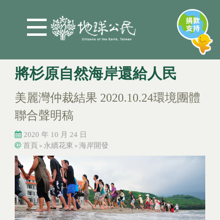
Jump to Main content
Jump to Navigation
將杉原自然海岸還給人民
美麗灣仲裁結果 2020.10.24環境團體
聯合聲明稿
2020 年 10 月 24 日
首頁
永續花東
海岸開發
»
»
您在這裡
您在這裡