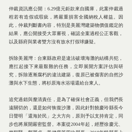
仲裁資訊應公開：6.29億元鉅款來自國庫，此案仲裁過
程若有造假或瑕疵，將嚴重損害全國納稅人權益。因
此，仲裁判斷書內容，特別是美麗灣建築物價值鑑定的
結果，應公開接受大眾審視，確認全案過程公正客觀，
以及縣府與業者雙方沒有放水打假球嫌疑。
拆除美麗灣：台東縣政府是違法破壞海灘的結構共犯，
應扛起接下來最艱難的任務，立即展開方案評估與研
究，拆除逐漸腐朽的違法建築，復原已被傷害的自然沙
灘與水下生態，將杉原海水浴場還給台東人。
追究過錯與釐清責任，是為了確保社會正義，但我們長
遠關切的，還是如何恢復沙灘，因此針對饒慶玲縣長今
日聲明「還海於民」之大方向，原則予以支持肯定，同
步也將展開嚴密監督。本案從2004年起，經歷徐慶元、