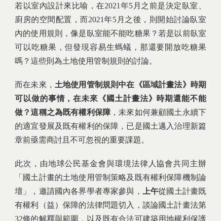
若以室內設計來比喻，在2021年5月之前是決定臥室、
廚房的空間配置，而2021年5月之後，則開始討論臥室
內的使用規則，像是臥室能不能吃糖果？若是以前臥室
可以吃糖果，但發現容易生螞蟻，那還要開放吃糖果
嗎？這些則為土地使用管制規則的討論。
而在未來，
土地使用管制規則中在《區域計畫法》時期
可以做的事情，在未來《國土計畫法》時期還能不能
做？這稱之為既有權利保障
，未來如何兼顧國土永續下
的適宜發展及既有權利的保障，已是國土邁入治理新篇
章前亟需商討且不可忽視的重要課題。
此次，由地球公民基金會與環境法律人協會共同主辦
「國土計畫的土地使用管制策略及既有權利保障機制論
壇」，邀請國內各界學者專家參與，
上午
從國土計畫既
有權利（益）保障的法律問題切入，談論國土計畫法第
32條的解釋與範圍，以及既有合法可建築用地權利保護