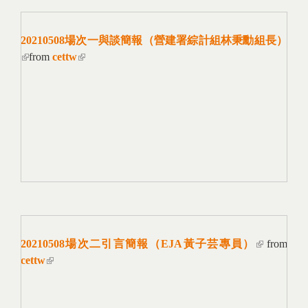
20210508場次一與談簡報（營建署綜計組林秉勳組長）
(link is external)
from
cettw
(link is external)
20210508場次二引言簡報（EJA黃子芸專員）
(link is
from
cettw
(link is external)
external)