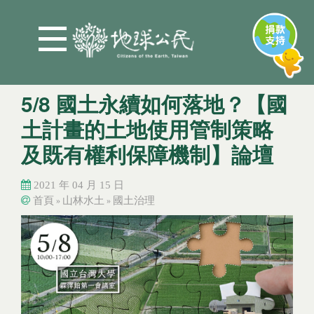
Jump to Main content
Jump to Navigation
5/8 國土永續如何落地？【國
土計畫的土地使用管制策略
及既有權利保障機制】論壇
2021 年 04 月 15 日
首頁
山林水土
國土治理
»
»
您在這裡
您在這裡