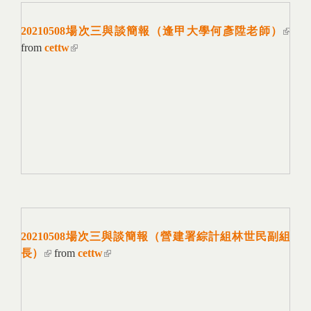
20210508場次三與談簡報（逢甲大學何彥陞老師）
(link
from
cettw
(link is external)
extern
20210508場次三與談簡報（營建署綜計組林世民副組
長）
(link is external)
from
cettw
(link is external)