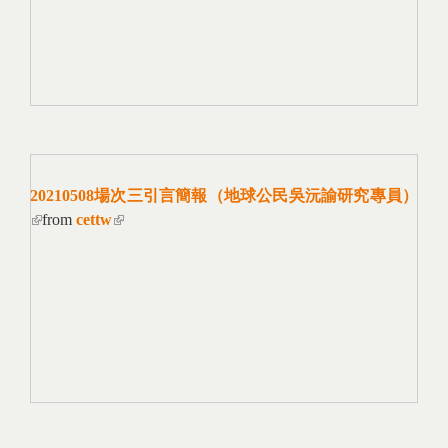
20210508場次三引言簡報（地球公民吳沅諭研究專員）
(link is external)
from
cettw
(link is external)