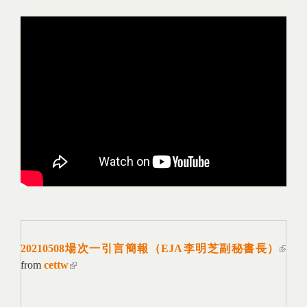
20210508場次一引言簡報（EJA李明芝副秘書長）
(link
from
cettw
(link is external)
extern