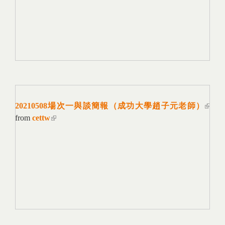
20210508場次一與談簡報（成功大學趙子元老師）
(link
from
cettw
(link is external)
extern