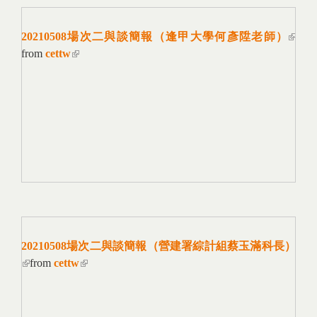
20210508場次二與談簡報（逢甲大學何彥陞老師）
(link
from
cettw
(link is external)
extern
20210508場次二與談簡報（營建署綜計組蔡玉滿科長）
(link is external)
from
cettw
(link is external)