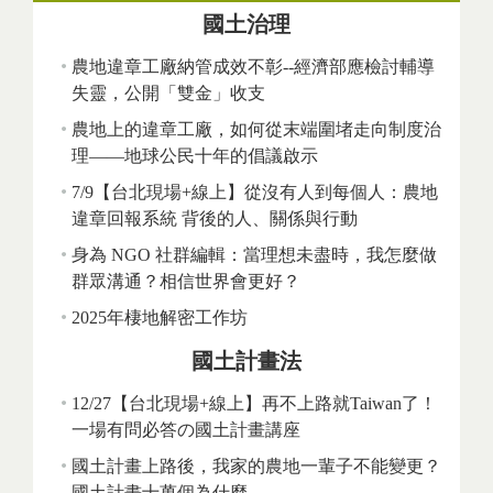
國土治理
農地違章工廠納管成效不彰--經濟部應檢討輔導
失靈，公開「雙金」收支
農地上的違章工廠，如何從末端圍堵走向制度治
理——地球公民十年的倡議啟示
7/9【台北現場+線上】從沒有人到每個人：農地
違章回報系統 背後的人、關係與行動
身為 NGO 社群編輯：當理想未盡時，我怎麼做
群眾溝通？相信世界會更好？
2025年棲地解密工作坊
國土計畫法
12/27【台北現場+線上】再不上路就Taiwan了！
一場有問必答の國土計畫講座
國土計畫上路後，我家的農地一輩子不能變更？
國土計畫十萬個為什麼