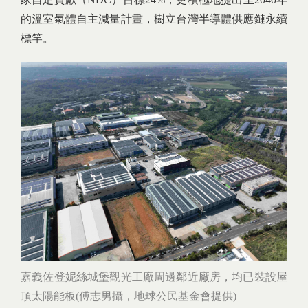
的溫室氣體自主減量計畫，樹立台灣半導體供應鏈永續
標竿。
嘉義佐登妮絲城堡觀光工廠周邊鄰近廠房，均已裝設屋
頂太陽能板(傅志男攝，地球公民基金會提供)