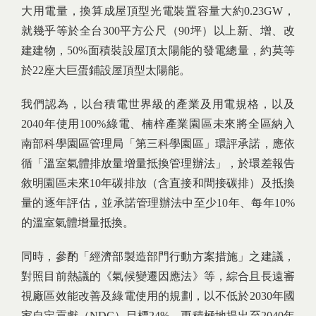
大用電量，換算成屋頂型光電裝置容量大約0.23GW，
就幾乎等於全台300平方公尺（90坪）以上新、增、改
建建物，50%面積裝設屋頂太陽能的發電總量，約莫等
於22座大巨蛋鋪設屋頂型太陽能。
我們認為，以台積電世界級的產業及用電規格，以及
2040年使用100%綠電、楠梓產業園區未來將全區納入
南部科學園區管理局「第三科學園區」環評承諾，應依
循「溫室氣體排放量增量抵換管理辦法」，於環差報告
敘明園區未來10年碳排放（含直接和間接碳排）及抵換
量的逐年評估，並承諾管理辦法中至少10年、每年10%
的溫室氣體增量抵換。
同時，參酌「經濟部製造部門行動方案措施」之建議，
對照目前熱議的《氣候變遷因應法》等，綜合且長遠審
視廠區效能改善及綠電使用的規劃，以不低於2030年國
家自定貢獻（NDC）目標24%，更積極地提出至2040年