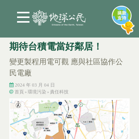
Jump to Main content
Jump to Navigation
期待台積電當好鄰居！
變更製程用電可觀 應與社區協作公
民電廠
2024 年 03 月 04 日
首頁
環境污染
責任科技
»
»
您在這裡
您在這裡