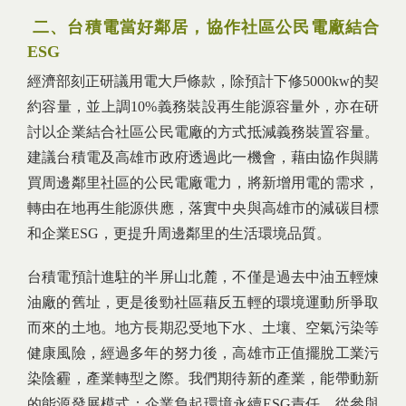
二、台積電當好鄰居，協作社區公民電廠結合
ESG
經濟部刻正研議用電大戶條款，除預計下修5000kw的契
約容量，並上調10%義務裝設再生能源容量外，亦在研
討以企業結合社區公民電廠的方式抵減義務裝置容量。
建議台積電及高雄市政府透過此一機會，藉由協作與購
買周邊鄰里社區的公民電廠電力，將新增用電的需求，
轉由在地再生能源供應，落實中央與高雄市的減碳目標
和企業ESG，更提升周邊鄰里的生活環境品質。
台積電預計進駐的半屏山北麓，不僅是過去中油五輕煉
油廠的舊址，更是後勁社區藉反五輕的環境運動所爭取
而來的土地。地方長期忍受地下水、土壤、空氣污染等
健康風險，經過多年的努力後，高雄市正值擺脫工業污
染陰霾，產業轉型之際。我們期待新的產業，能帶動新
的能源發展模式：企業負起環境永續ESG責任，從參與