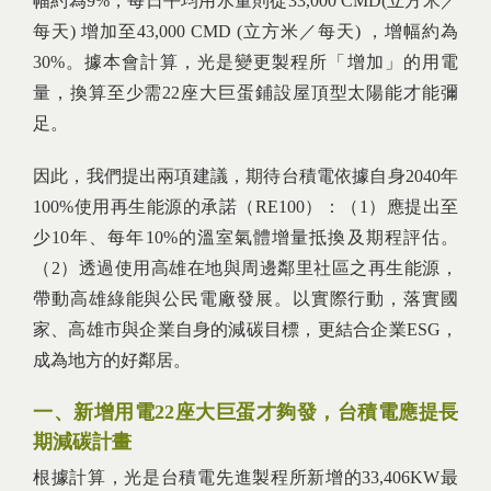
幅約為9%，每日平均用水量則從33,000 CMD(立方米／
每天) 增加至43,000 CMD (立方米／每天) ，增幅約為
30%。據本會計算，光是變更製程所「增加」的用電
量，換算至少需22座大巨蛋鋪設屋頂型太陽能才能彌
足。
因此，我們提出兩項建議，期待台積電依據自身2040年
100%使用再生能源的承諾（RE100）：（1）應提出至
少10年、每年10%的溫室氣體增量抵換及期程評估。
（2）透過使用高雄在地與周邊鄰里社區之再生能源，
帶動高雄綠能與公民電廠發展。以實際行動，落實國
家、高雄市與企業自身的減碳目標，更結合企業ESG，
成為地方的好鄰居。
一、新增用電22座大巨蛋才夠發，台積電應提長
期減碳計畫
根據計算，光是台積電先進製程所新增的33,406KW最