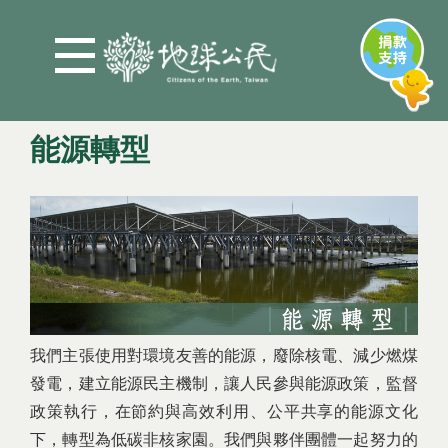
Jump to Main content
Jump to Navigation
能源轉型
您在這裡
我們主張使用對環境友善的能源，廢除核電、減少燃煤
發電，建立能源民主機制，讓人民參與能源政策，監督
政策執行，在節約與高效利用、公平共享的能源文化
下，轉型為低碳非核家園。我們與夥伴團體一起努力的