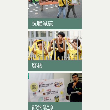
抗暖減碳
廢核
節約能源