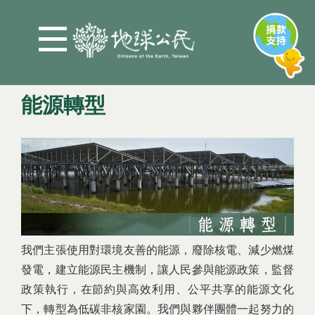
Jump to Main content
Jump to Navigation
能源轉型
您在這裡
我們主張使用對環境友善的能源，廢除核電、減少燃煤
發電，建立能源民主機制，讓人民參與能源政策，監督
政策執行，在節約與高效利用、公平共享的能源文化
下，轉型為低碳非核家園。我們與夥伴團體一起努力的