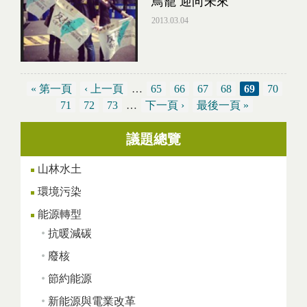
鳥籠 迎向未來
2013.03.04
« 第一頁
‹ 上一頁
…
65
66
67
68
69
70
71
72
73
…
下一頁 ›
最後一頁 »
議題總覽
頁面
山林水土
環境污染
能源轉型
抗暖減碳
廢核
節約能源
新能源與電業改革