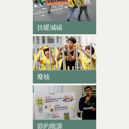
抗暖減碳
廢核
節約能源