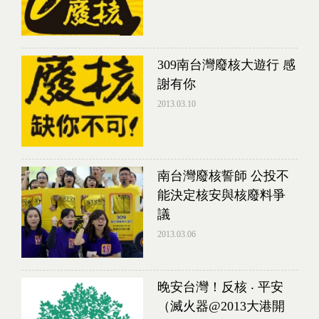
309南台灣廢核大遊行 感
謝有你
2013.03.10
南台灣廢核誓師 公投不
能決定核安與核廢料爭
議
2013.03.06
晚安台灣！反核 ‧ 平安
（滅火器@2013大港開