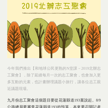
今年我們推出【和地球公民更熟的N堂課－2019北辦志
工聚會】，除了延續每月一次的志工聚會，也會加入更
多互動的元素，也計畫辦理議題小旅行，讓各位志工親
近議題現場。
九月份志工聚會這個題目要從花蓮縣道193案說起。8/9
公路總局要審查花蓮縣道193的預算，本來要召開記者