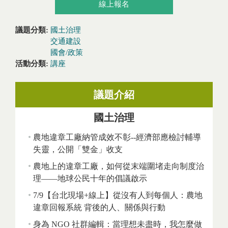
線上報名
議題分類:
國土治理
交通建設
國會/政策
活動分類:
講座
議題介紹
國土治理
農地違章工廠納管成效不彰--經濟部應檢討輔導
失靈，公開「雙金」收支
農地上的違章工廠，如何從末端圍堵走向制度治
理——地球公民十年的倡議啟示
7/9【台北現場+線上】從沒有人到每個人：農地
違章回報系統 背後的人、關係與行動
身為 NGO 社群編輯：當理想未盡時，我怎麼做