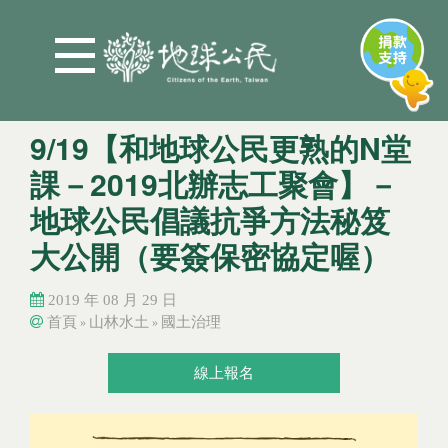
Jump to Main content
Jump to Navigation
9/19【和地球公民更熟的N堂
課－2019北辦志工聚會】－
地球公民倡議抗爭方法秘笈
大公開（要簽保密協定喔）
2019 年 08 月 29 日
首頁
山林水土
國土治理
»
»
您在這裡
您在這裡
線上報名