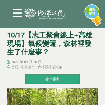
Jump to Main content
Jump to Navigation
10/17【志工聚會線上+高雄
現場】氣候變遷，森林裡發
生了什麼事？
2022 年 09 月 28 日
首頁
山林水土
森林與林業政策
»
»
您在這裡
您在這裡
線上報名