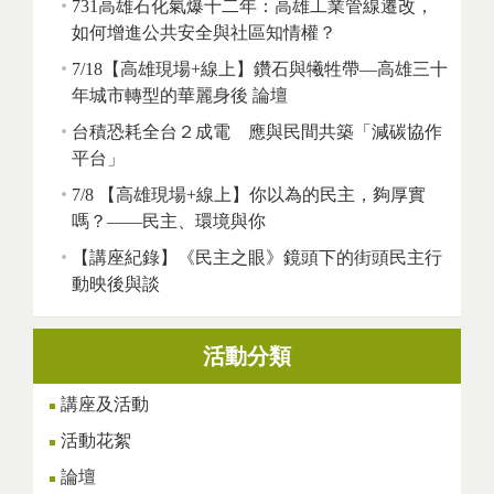
731高雄石化氣爆十二年：高雄工業管線遷改，
如何增進公共安全與社區知情權？
7/18【高雄現場+線上】鑽石與犧牲帶—高雄三十
年城市轉型的華麗身後 論壇
台積恐耗全台２成電 應與民間共築「減碳協作
平台」
7/8 【高雄現場+線上】你以為的民主，夠厚實
嗎？——民主、環境與你
【講座紀錄】《民主之眼》鏡頭下的街頭民主行
動映後與談
活動分類
講座及活動
活動花絮
論壇