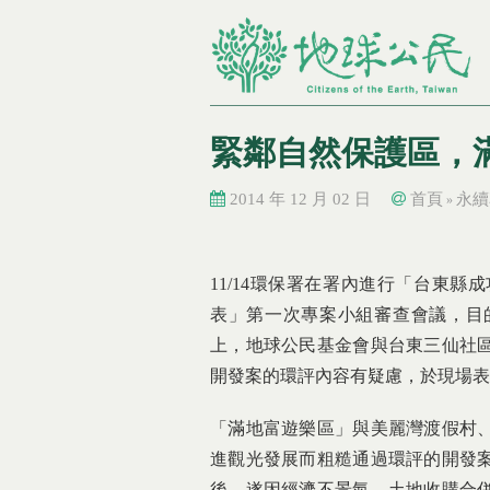
緊鄰自然保護區，
2014 年 12 月 02 日
首頁
永續
»
您在這裡
您在這裡
11/14環保署在署內進行「台東
表」第一次專案小組審查會議，目
上，地球公民基金會與台東三仙社
開發案的環評內容有疑慮，於現場表
「滿地富遊樂區」與美麗灣渡假村
進觀光發展而粗糙通過環評的開發案
後，遂因經濟不景氣、土地收購合