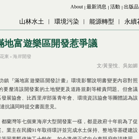
Jump to Main content
Jump to Navigation
About
最新消息
活動
出版品
山林水土
環境污染
能源轉型
永續
滿地富遊樂區開發惹爭議
花東
海岸開發
»
文/黃斐悅、吳如媚
縣成功鎮『滿地富遊樂區開發計畫』環境影響說明書變更內容對照
的要釐清該開發案的土地變更及道路規劃等權責問題。但會議
區發展協會、比西里岸部落青年會、環境資訊協會等團體認為該
達抗議同時提交書面意見。
、都蘭灣等七個東海岸大型開發案一樣，都是政府十年前為了促
。業主在民國91年取得環評並完成水土保持、整地等基礎建設
併等因素暫停施工十餘年，如今準備正式向台東縣府申請建照，