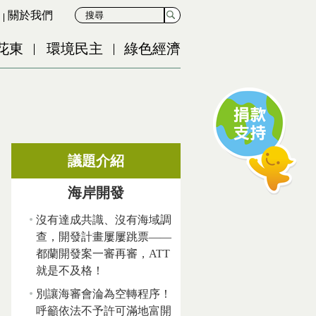
關於我們
花東
環境民主
綠色經濟
議題介紹
海岸開發
沒有達成共識、沒有海域調
查，開發計畫屢屢跳票——
都蘭開發案一審再審，ATT
就是不及格！
別讓海審會淪為空轉程序！
呼籲依法不予許可滿地富開