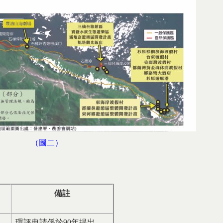
（圖二）
備註
環評申請係於90年提出