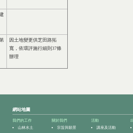
建
第
因土地變更供芝田路拓
寬，依環評施行細則37條
辦理
網站地圖
我們的工作
關於我們
活動
山林水土
宗旨與願景
講座及活動