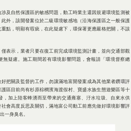
地涉及自然保護區的敏感問題，動工時業主還因規避環境監測被
。此外，該開發案位於二級環境敏感地（沿海保護區之一般保護
此重點，明顯有瑕疵，在此疑慮下，環保署更應嚴格把關，不該
，僅表示，業者只要在復工前完成環境監測計畫，並向交通部觀
便無疑慮。施工期間若有環境影響問題，會報請「環境督察總
做好把關及監督的工作，勿讓滿地富開發案成為其他業者鑽環評
保護區目前尚有杉原棕櫚濱海渡假村、寶盛水族生態遊樂區等十
發，加上陸客蜂湧而至帶來的交通雍塞、汙水垃圾、自來水供
發社會高度反思及關切，滿地富公司動工前應先做好環境影響評
出一身臭名。