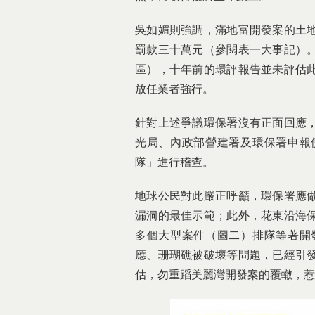
吳如媚則強調，滿地富開發案的土
罰款三十萬元（參閱表一大事記）
區），十年前的環評報告並未評估
放任業者強行。
針對上述爭議環保署沒有正面回應
光局、內政部營建署及環保署申報
隊」進行稽查。
地球公民對此嚴正呼籲，環保署應
漏洞的最佳示範；此外，花東沿海
多個大型案件（圖二）排隊等著開
應、珊瑚礁被破壞等問題，已經引
估，勿重蹈美麗灣開發案的覆轍，惹