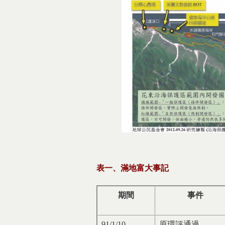
表一、滿地富大事記
期間
事件
91/1/10
原環評通過