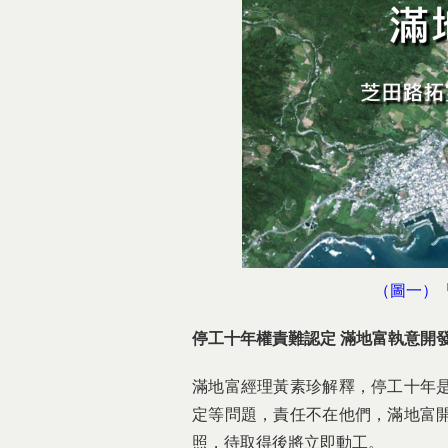
（圖一）
停工十年權責難認定 滿地富執意開
滿地富經理黃素珍解釋，停工十年
定等問題，責任不在他們，滿地富
照，待取得後將立即動工。