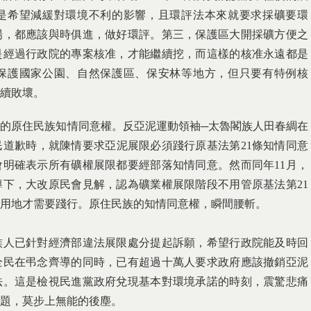
是希望減緩對環境不利的影響，且環評法本來就要求採礦要環
場，都應該與時俱進，做好環評。第三，保護區大開採礦方便之
是經過行政院的專案核准，才能繼續挖，而這樣的核准永遠都是
保護國家公園、自然保護區、保安林等地方，但只要有特例核
續敗壞。
的原住民族知情同意權。反亞泥運動領袖─太魯閣族人田春綢在
民道歉時，就陳情要求亞泥展限必須踐行原基法第21條知情同意
明確表示所有礦權展限都要經部落知情同意。然而同年11月，
下，大改原民會見解，認為礦業權展限階段不用管原基法第21
用地才需要踐行。原住民族的知情同意權，瞬間腰斬。
族人已針對經濟部違法展限處分提起訴願，希望行政院能及時回
全民在弔念齊導的同時，已有超過十萬人要求政府應該撤銷亞泥
法。這是檢視民進黨政府兌現基本對環境承諾的時刻，震驚悲痛
題，莫步上無能的後塵。