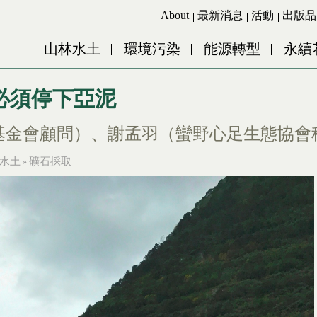
Jump to Main content
Jump to Navigation
About
最新消息
活動
出版品
山林水土
環境污染
能源轉型
永續
必須停下亞泥
基金會顧問）、謝孟羽（蠻野心足生態協會
水土
礦石採取
»