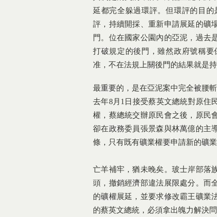
延都完全躲過環評。但環評的目的
評，持續開採、重新申請展延的礦
門。位在國家公園內的亞泥，過去
打破規定的後門，雖然政府號稱要
准，不在法規上關後門的結果就是持
最重要的，是在亞泥案中完全被腰斬
去年8月1日接受蔡英文總統對原住
權，蔡總統交辦原民會之後，原民會
卻在政務委員張景森與林萬億的主導
條，只有既有礦業權要申請新的礦業
亡羊補牢，猶未晚矣。玻士岸部落
頭，撤銷經濟部違法展限處分。而
的礦權展延，並要求修改霸王礦業
的蔡英文總統，必須拿出魄力解決問