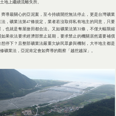
土地上繼續流離失所。
，齊導最關心的亞泥案，至今持續開挖無法停止，更是台灣礦業
法，礦業法第47條規定，業者若沒取得私有地主的同意，只要
，也就是奪屋搶田都合法。又如礦業法第31條，不僅大幅限縮
關如果依法要求經濟部禁止延期，要求禁止的機關居然還要補償
誰想停下？且整部礦業法嚴重欠缺民眾參與機制，大半地主都是
不修礦業法，亞泥肯定會如齊導的觀察「越挖越深」。