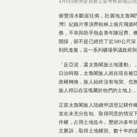
4月6日經濟委員會立委考察新城亞
俯覽清水斷崖往南，壯麗地太魯閣
灣》紀錄片導演齊柏林上個月飛過
務，不幸與助手熱血青年陳冠齊、
開採，卻不提已經挖了近500公尺
到民進黨，這一系列礦場爭議政府與
「反亞泥．還太魯閣族土地運動」
日治時期，太魯閣族人就在現在被
政權轉換，族人始終沒有地契、也無
族人得以在這塊屬於他們的土地上，
正當太魯閣族人陸續申請登記耕作權
並在未充分告知、取得同意的情況
作權，占用土地迄今。歷經20多年
主勝訴，取得土地權狀。數十年的波