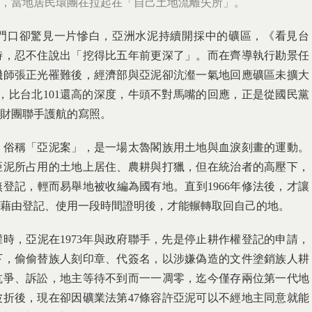
泥，當地居民環團在拉起在「自己土地流離失所」。
門口卻驚見一片慘白，亞洲水泥持續開採中的礦區，《看見台
時，忍不住說出「挖得比五年前更深了」。而在齊導執行勘景任
機師張正光罹難後，經濟部與亞泥卻沆瀣一氣地回應礦區未擴大
深，比台北101還高的深度，牛頭不對馬嘴的回應，正是從國民黨
財團聯手護航的寫照。
，俗稱「亞泥案」，是一場太魯閣族用土地與血淚刻畫的運動。
亞泥所占用的土地上居住、農耕與打獵，但在統治者的高壓下，
登記，輕而易舉地被收編為國有地。直到1966年修法後，才讓
藉由登記、使用一段時間證明後，才能輾轉取回自己的地。
時，亞泥在1973年與政府聯手，先是停止耕作權登記的申請，
下，偷偷替族人刻印章、代簽名，以涉嫌偽造的文件塗銷族人耕
抗爭、訴訟，地主等待不到而一一凋零，迄今僅存兩位第一代地
折後，現在卻因礦業法第47條容許亞泥可以不經地主同意就能