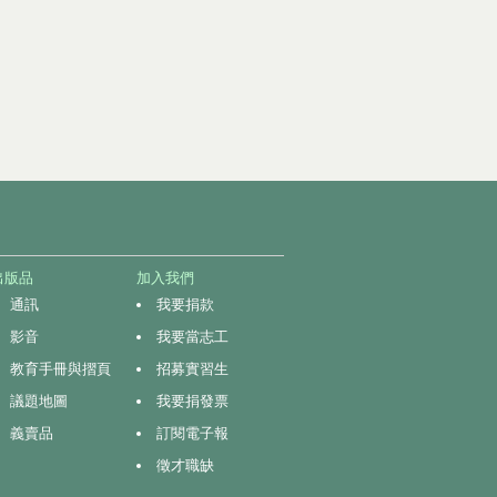
nal)
出版品
加入我們
通訊
我要捐款
影音
我要當志工
教育手冊與摺頁
招募實習生
議題地圖
我要捐發票
義賣品
訂閱電子報
徵才職缺