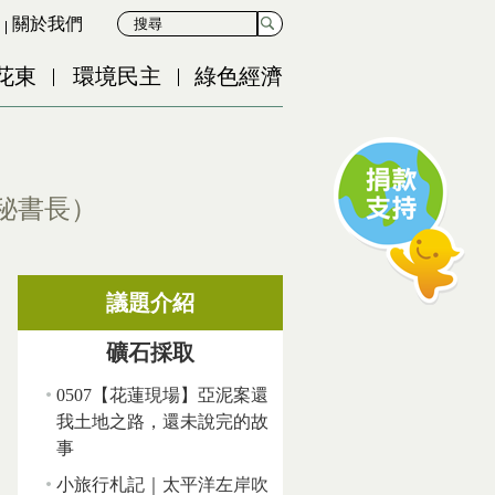
關於我們
花東
環境民主
綠色經濟
秘書長）
議題介紹
礦石採取
0507【花蓮現場】亞泥案還
我土地之路，還未說完的故
事
小旅行札記｜太平洋左岸吹