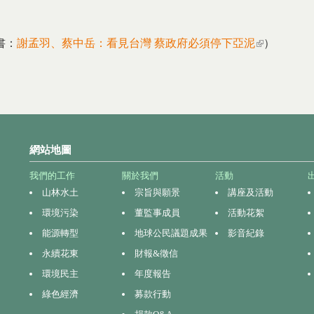
書：
謝孟羽、蔡中岳：看見台灣 蔡政府必須停下亞泥
(link is exter
）
網站地圖
我們的工作
關於我們
活動
山林水土
宗旨與願景
講座及活動
環境污染
董監事成員
活動花絮
能源轉型
地球公民議題成果
影音紀錄
永續花東
財報&徵信
環境民主
年度報告
綠色經濟
募款行動